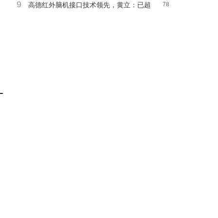
9
利润大增八成！
高德红外脑机接口技术领先，黄立：已超
78
马斯克neuralink公司