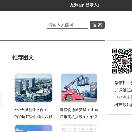
九游会j9登录入口
推荐图文
微信扫一
加微信拉
电动汽车
科技数码
360天津创业平台：
港口物流新突破：正面
借“0与1”理念 绘就科技
吊堆高机搭载ai人车识