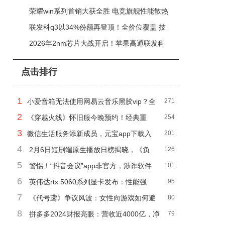
通信难题保障安全高效
荣耀win系列首销大获全胜 电竞旗舰性能散热
续航全方位制霸
联发科q3以34%份额再登顶！全价位覆盖 技
术突破铸就领跑之路
2026年2nm芯片大战开启！苹果高通联发科
齐推新品竞争升级
点击排行
1
小爱音箱无法使用网易云音乐黑胶vip？全
271
2
量曲库暂未接入
《穿越火线》怀旧服今晚预约！经典重
254
3
现，你准备好重返战场了吗？
微信生活服务添新成员，元宝app下载入
201
4
口限时开放
2月6日短剧端原生播放日榜揭晓，《负
126
5
距离溺爱》再夺榜首？
警惕！“抖音会议”app非官方，涉诈软件
101
6
切勿下载
英伟达rtx 5060系列显卡发布：性能强
95
7
劲，起售价299美元
《代号鸢》争议风波：女性向游戏如何避
80
8
免“塌房”？
拼多多2024财报亮眼：营收近4000亿，净
79