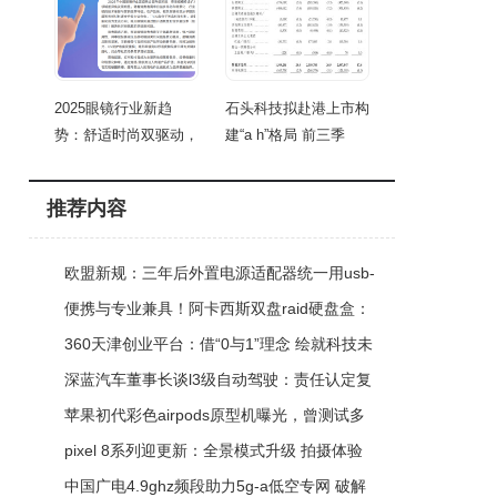
2025眼镜行业新趋
石头科技拟赴港上市构
势：舒适时尚双驱动，
建“a h”格局 前三季
细分
推荐内容
欧盟新规：三年后外置电源适配器统一用usb-
c接口 线缆可拆卸更环保省成本
便携与专业兼具！阿卡西斯双盘raid硬盘盒：
数据管理全能之选
360天津创业平台：借“0与1”理念 绘就科技未
来新画卷
深蓝汽车董事长谈l3级自动驾驶：责任认定复
杂，现阶段仍处探索期
苹果初代彩色airpods原型机曝光，曾测试多
配色方案为何最终未推出？
pixel 8系列迎更新：全景模式升级 拍摄体验
与成片质量双提升
中国广电4.9ghz频段助力5g-a低空专网 破解