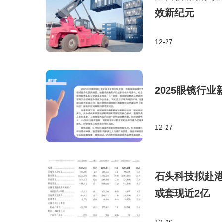
效新纪元
12-27
2025眼镜行
12-27
石头科技拟赴港上
或套现近2亿
12-26