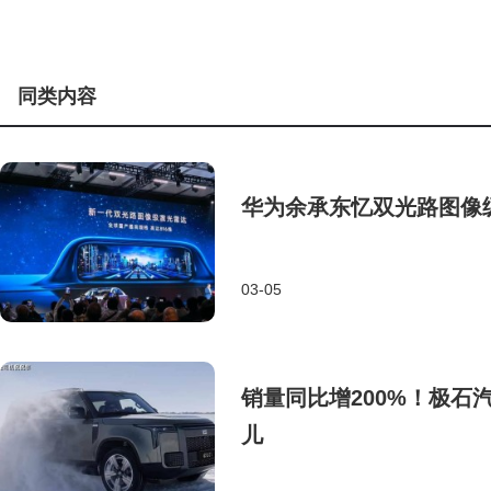
同类内容
华为余承东忆双光路图像
03-05
销量同比增200%！极
儿