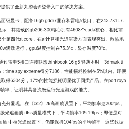
，为这类用户提供了全新九游会j9登录入口的解决方案。
ti桌面级显卡，配备16gb gddr7显存和雷电5接口，在243.7×117.
，其搭载的gb206-300核心拥有4608个cuda核心，相比前
e和36个第四代rt core，在ai计算和光追渲染方面表现突出。散热系
满载运行，gpu温度控制在75.3°c，显存温度70°c。
口连接联想thinkbook 16 g5 轻薄本时，3dmark ti
time spy extreme得分7186，性能损耗控制在5%以内。即便
仍能取得6304分，17%的性能损耗明显优于同类产品。在port roya
s的平均帧率，证明其具备流畅运行光追游戏的能力。
存优势充分显现。在《cs2》2k高画质设置下，平均帧率达200fps，
0p超级光追画质 dlss质量模式下，平均帧率105.19fps；即便是对
画质 中档光追设置下，仍能保持104fps的平均帧率。这些数据