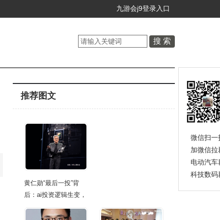
九游会j9登录入口
推荐图文
微信扫一
加微信拉
电动汽车
科技数码
黄仁勋“最后一投”背
后：ai投资逻辑生变，