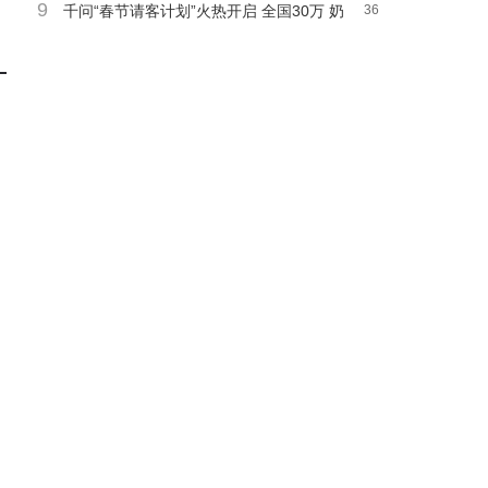
9
2k直屏，2499元起游戏党福音
千问“春节请客计划”火热开启 全国30万 奶
36
茶店免费畅饮