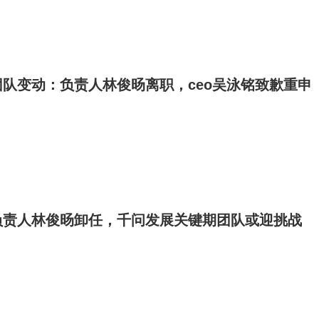
队变动：负责人林俊旸离职，ceo吴泳铭致歉重申
负责人林俊旸卸任，千问发展关键期团队或迎挑战