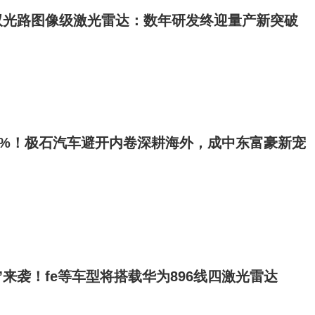
双光路图像级激光雷达：数年研发终迎量产新突破
0%！极石汽车避开内卷深耕海外，成中东富豪新宠
”来袭！fe等车型将搭载华为896线四激光雷达