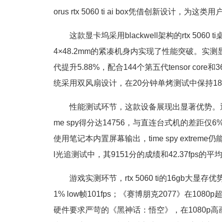
orus rtx 5060 ti ai box凭借创新设计
这款显卡坞采用blackwell架构的rtx 5060 
4×48.2mm的紧凑机身内实现了性能突破。实测显示
代提升5.88%，配合144个第五代tensor cor
统采用双风扇设计，在20分钟单烤测试中保持180w
性能测试环节，这款设备展现出显著优势。通过雷电5接
me spy得分达14756，与直连台式机的差距仅6%；
使用笔记本内置屏幕输出，time spy extreme
l光追测试中，其9151分的成绩和42.37fp
游戏实测环节，rtx 5060 ti的16gb大显
1% low帧101fps；《赛博朋克2077》在108
硬件要求严苛的《黑神话：悟空》，在1080p高