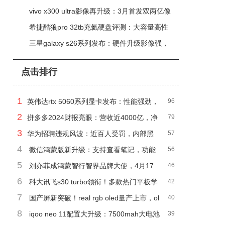
性能强，游戏体验再升级
vivo x300 ultra影像再升级：3月首发双两亿像
素，性能续航全面突破
希捷酷狼pro 32tb充氦硬盘评测：大容量高性
能，多盘位nas存储优选
三星galaxy s26系列发布：硬件升级影像强，
galaxy ai打造主动智能新体验
点击排行
1
英伟达rtx 5060系列显卡发布：性能强劲，
96
2
起售价299美元
拼多多2024财报亮眼：营收近4000亿，净
79
3
利润大增八成！
华为招聘违规风波：近百人受罚，内部黑
57
4
产曝光？
微信鸿蒙版新升级：支持查看笔记，功能
56
5
更完善了！
刘亦菲成鸿蒙智行智界品牌大使，4月17
46
6
日品牌之夜等你来见！
科大讯飞s30 turbo领衔！多款热门平板学
42
7
习机功能特色深度对比分析
国产屏新突破！real rgb oled量产上市，ol
40
8
ed显示技术迎来革命？
iqoo neo 11配置大升级：7500mah大电池
39