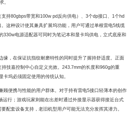
求。
80gbps带宽和100w pd反向供电）、3个dp接口、1个hd
gen2接口。这种设计使其兼具扩展坞功能，用户可通过单根雷电5线缆
的330w电源适配器可同时为笔记本和显卡坞供电，立式底座和
边缘，在保证抗指纹耐磨特性的同时提升了握持舒适度。正面
支持技嘉控制中心自定义光效。243.7mm的长度和960g的重
显卡坞必须固定使用的传统认知。
兼顾便携与性能的用户群体。对于持有雷电5接口轻薄本的创作
流畅运行；游戏玩家则能在出差时通过外接显示器获得接近台式
需要配套设备支持，老旧机型用户可能无法充分发挥其潜力。