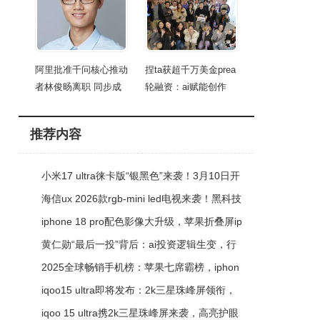
阿里批准千问核心推动
捏ta获超千万美金prea
者林俊旸离职 同步成
轮融资：ai赋能创作
推荐内容
小米17 ultra徕卡版“银黑色”来袭！3月10日开
售，影像续航亮点多
海信ux 2026款rgb-mini led电视来袭！黑科技
傍身，游戏影音体验再升级
iphone 18 pro配色影像大升级，苹果折叠屏ip
hone fold首推经典色走稳健路线
黄仁勋“最后一投”背后：ai投资逻辑生变，行
业迈向务实新阶段
2025全球畅销手机榜：苹果七席霸榜，iphon
e 16系列前三，高端化趋势凸显
iqoo15 ultra即将发布：2k三星珠峰屏领衔，
多项顶级配置亮相
iqoo 15 ultra携2k三星珠峰屏来袭，高亮护眼