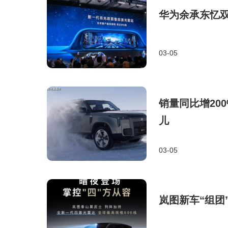
华为余承东忆
03-05
销量同比增20
儿
03-05
岚图新车“组团