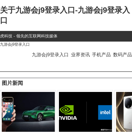
关于九游会j9登录入口-九游会j9登录入
口
虎科技 - 领先的互联网科技媒体
九游会j9登录入口
九游会j9登录入口
业界资讯
手机产品
数码产品
图片新闻