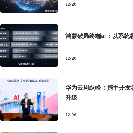
12-28
鸿蒙破局终端ai：以系
12-28
华为云周跃峰：携手开发者
升级
12-28