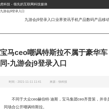
虎科技 - 领先的互联网科技媒体
九游会j9登录入口
九游会j9登录入口
业界资讯
手机产品
数码产品
移
宝马ceo嘲讽特斯拉不属于豪华
同-九游会j9登录入口
时间：2021-11-11 11:41
来源：快科技
不同于大众ceo赫伯特·迪斯，宝马集团ceo齐普策，并
同场合公开嘲讽特斯拉。