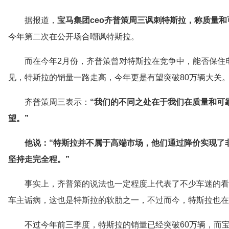
据报道，
宝马集团ceo齐普策周三讽刺特斯拉，称质量
今年第二次在公开场合嘲讽特斯拉。
而在今年2月份，齐普策曾对特斯拉在竞争中，能否保住
见，特斯拉的销量一路走高，今年更是有望突破80万辆大关
齐普策周三表示：
“我们的不同之处在于我们在质量和可
望。”
他说：“特斯拉并不属于高端市场，他们通过降价实现了
坚持走完全程。”
事实上，齐普策的说法也一定程度上代表了不少车迷的看
车主诟病，这也是特斯拉的软肋之一，不过而今，特斯拉也在
不过今年前三季度，特斯拉的销量已经突破60万辆，而