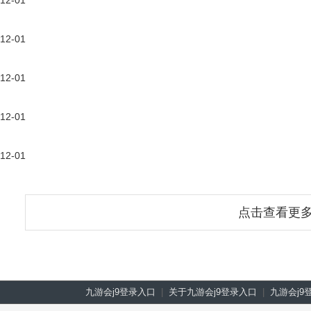
12-01
12-01
12-01
12-01
12-01
点击查看更
九游会j9登录入口
|
关于九游会j9登录入口
|
九游会j9