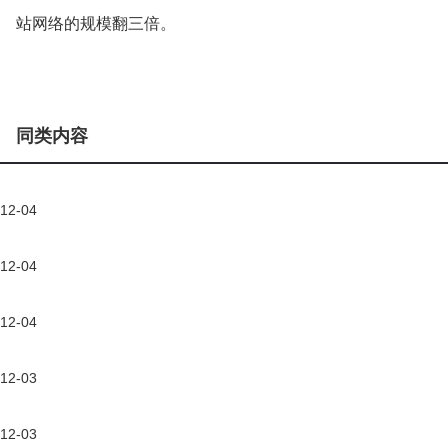
站网络的规模翻三倍。
同类内容
12-04
12-04
12-04
12-03
12-03