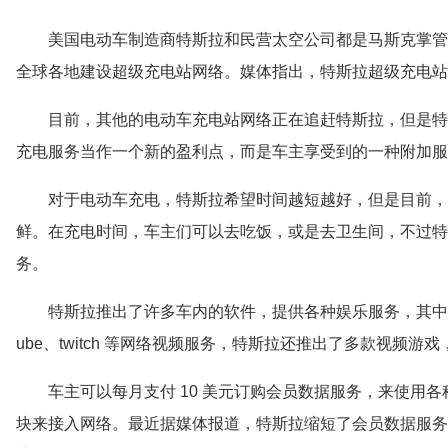
美国电动车制造商特斯拉和民营太空公司都是马斯克掌管
全球各地建设超级充电站网络。媒体指出，特斯拉超级充电站
目前，其他的电动车充电站网络正在追赶特斯拉，但是特
充电服务当作一个新的盈利点，而是车主享受到的一种附加服
对于电动车充电，特斯拉希望时间越短越好，但是目前，
鲜。在充电时间，车主们可以去吃饭，或是去卫生间，不过特
务。
特斯拉推出了许多车内的软件，提供各种娱乐服务，其中包括“特
ube、twitch 等网络视频服务，特斯拉还推出了多款视频游
车主可以每月支付 10 美元订购会员数据服务，来使用各
块来接入网络。最近据媒体报道，特斯拉缩短了会员数据服务