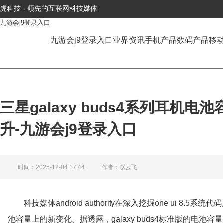
虎科技 - 领先的互联网科技媒体
九游会j9登录入口
九游会j9登录入口
业界资讯
手机产品
数码产品
移
三星galaxy buds4系列耳机电
升-九游会j9登录入口
时间：2025-12-04 17:44
作者：赵云飞
科技媒体android authority在深入挖掘one ui 8.5
池容量上的新变化。据透露，galaxy buds4标准版的电池容