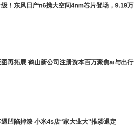
级！东风日产n6携大空间4nm芯片登场，9.19万
图再拓展 鹤山新公司注册资本百万聚焦ai与出行
遇凹陷掉漆 小米4s店“家大业大”推诿退定