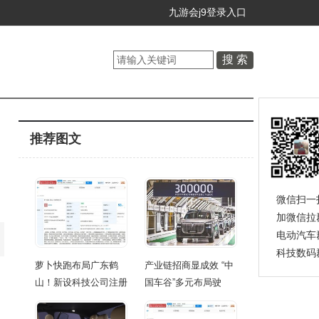
九游会j9登录入口
推荐图文
微信扫一
加微信拉
电动汽车
科技数码
萝卜快跑布局广东鹤
产业链招商显成效 “中
山！新设科技公司注册
国车谷”多元布局驶
资