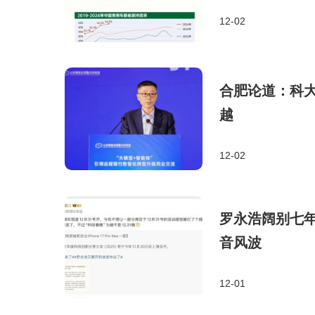
12-02
合肥论道：科
越
12-02
罗永浩阔别七
音风波
12-01