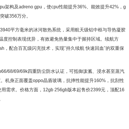
u架构及adreno gpu，使cpu性能提升36%、能效提升42%，g
突破356万分。
备43940平方毫米的冰河散热系统，采用航天级铝中框与导热凝胶
温度控制表现优异，有效避免热量集中于握持区域。续航方
ah，配合百瓦级闪充技术，实现"持久续航 快速回血"的双重保
p66/68/69/69k四重防尘防水认证，可抵御泼溅、浸水甚至蒸汽
。机身正面覆盖oppo晶盾玻璃，抗摔性能提升160%，抗刮性
求。价格方面，12gb 256gb版本起售价2399元，顶配16
。