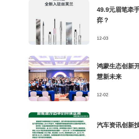
49.9元眉笔
弈？
12-03
鸿蒙生态创新
慧新未来
12-02
汽车资讯创新