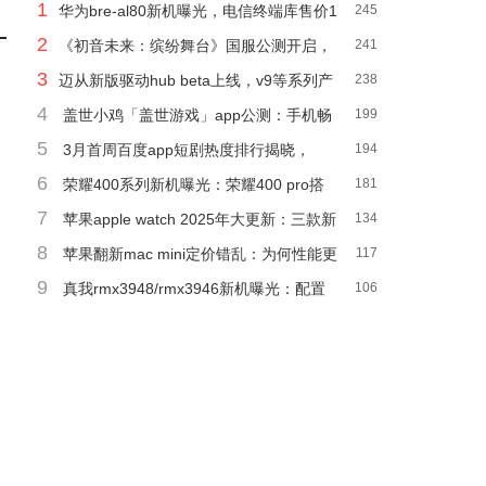
1
华为bre-al80新机曝光，电信终端库售价1
245
2
799元起，配置如何？
《初音未来：缤纷舞台》国服公测开启，
241
3
朝夕光年带你走进音乐新世界！
迈从新版驱动hub beta上线，v9等系列产
238
4
品可享自定义eq音效
盖世小鸡「盖世游戏」app公测：手机畅
199
5
玩3a大作，所有手柄都支持！
3月首周百度app短剧热度排行揭晓，
194
6
《英雄本色之烽火连天》登顶！
荣耀400系列新机曝光：荣耀400 pro搭
181
7
载2亿像素主摄，设计大改
苹果apple watch 2025年大更新：三款新
134
8
机亮相，健康功能再升级！
苹果翻新mac mini定价错乱：为何性能更
117
9
低的m2比m4还贵？
真我rmx3948/rmx3946新机曝光：配置
106
参数曝光，外观神似realme 14x