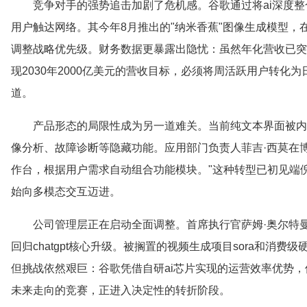
竞争对手的强势追击加剧了危机感。谷歌通过将ai深度
用户触达网络。其今年8月推出的"纳米香蕉"图像生成模型，在
调整战略优先级。财务数据更暴露出隐忧：虽然年化营收已突破
现2030年2000亿美元的营收目标，必须将周活跃用户转
道。
产品形态的局限性成为另一道难关。当前纯文本界面被内部比
像分析、故障诊断等隐藏功能。应用部门负责人菲吉·西莫在
作台，根据用户需求自动组合功能模块。"这种转型已初见端倪—
始向多模态交互迈进。
公司管理层正在启动全面调整。首席执行官萨姆·奥尔特曼
回归chatgpt核心升级。被搁置的视频生成项目sora和消
但挑战依然艰巨：谷歌凭借自研ai芯片实现的运营效率优势，使其
未来走向的竞赛，正进入决定性的转折阶段。