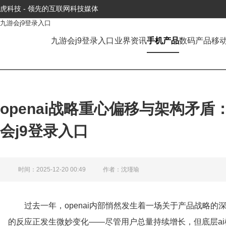
虎科技 - 领先的互联网科技媒体
九游会j9登录入口
九游会j9登录入口
业界资讯
手机产品
数码产品
移
openai战略重心偏移与架构矛盾：
会j9登录入口
时间：2025-12-20 00:49
作者：沈瑾瑜
过去一年，openai内部悄然发生着一场关于产品战略的深
的反应正发生微妙变化——尽管用户总量持续增长，但底层a