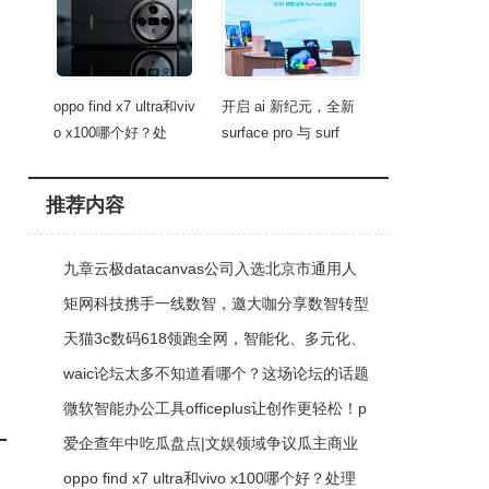
oppo find x7 ultra和viv
开启 ai 新纪元，全新
o x100哪个好？处
surface pro 与 surf
推荐内容
九章云极datacanvas公司入选北京市通用人
工智能产业创新伙伴计划
矩网科技携手一线数智，邀大咖分享数智转型
经验
天猫3c数码618领跑全网，智能化、多元化、
个性化成消费趋势
waic论坛太多不知道看哪个？这场论坛的话题
价值上百亿
微软智能办公工具officeplus让创作更轻松！p
pt/word/excel三端齐享！
爱企查年中吃瓜盘点|文娱领域争议瓜主商业
版图「特别版」
oppo find x7 ultra和vivo x100哪个好？处理