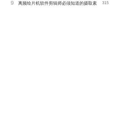
9
离频绘片机软件剪辑师必须知道的摄取素
315
材画面的影像技巧