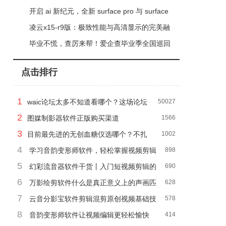
器、影像以及续航能力综合对比
开启 ai 新纪元，全新 surface pro 与 surface
laptop 现已正式上市
凌云x15-r9版：极致性能与高清显示的完美融
合
毕业不慌，查厉来帮！爱企查毕业季全国巡回
校园行，圆满收官！
点击排行
1
waic论坛太多不知道看哪个？这场论坛
50027
2
的话题价值上百亿
图媒制影器软件正版购买渠道
1566
3
目前最先进的无创血糖仪选哪个？不扎
1002
4
手指的三诺爱看动态血糖仪是糖友福利
学习音韵变形师软件，轻松掌握视频剪辑
898
5
技巧
幻彩流音器软件干货丨入门短视频剪辑的
690
6
11个技巧
万影绘剪软件什么是真正意义上的声画匹
628
7
配
云音分影宝软件剪辑混剪原创视频基础技
578
8
巧分享，满满干货
音韵变形师软件让视频编辑更轻松愉快
414