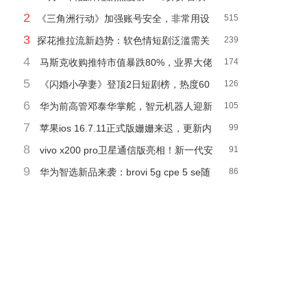
2
藏不住了》再夺冠
《三角洲行动》加强账号安全，非常用设
515
3
备登录需验证
探花推拉流新趋势：软色情短剧泛滥需关
239
4
注！
马斯克收购推特市值暴跌80%，业界大佬
174
5
直呼“天才之惑”
《闪婚小孕妻》登顶2日短剧榜，热度60
126
6
10万，你追了吗？
华为前高管邓泰华掌舵，智元机器人迎新
105
7
掌门邓泰华
苹果ios 16.7.11正式版姗姗来迟，更新内
99
8
容即将揭晓！
vivo x200 pro卫星通信版亮相！新一代安
91
9
卓机皇来了？
华为智选新品来袭：brovi 5g cpe 5 se随
86
身wifi，仅需599元！