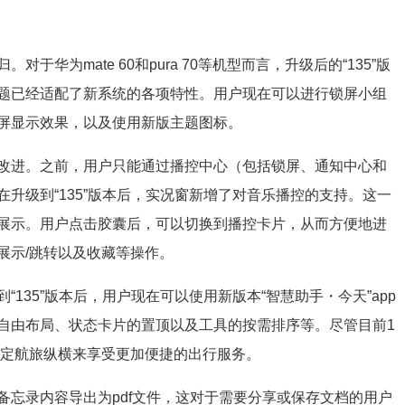
华为mate 60和pura 70等机型而言，升级后的“135”版
题已经适配了新系统的各项特性。用户现在可以进行锁屏小组
屏显示效果，以及使用新版主题图标。
改进。之前，用户只能通过播控中心（包括锁屏、通知中心和
升级到“135”版本后，实况窗新增了对音乐播控的支持。这一
展示。用户点击胶囊后，可以切换到播控卡片，从而方便地进
展示/跳转以及收藏等操作。
135”版本后，用户现在可以使用新版本“智慧助手・今天”app
自由布局、状态卡片的置顶以及工具的按需排序等。尽管目前1
绑定航旅纵横来享受更加便捷的出行服务。
备忘录内容导出为pdf文件，这对于需要分享或保存文档的用户