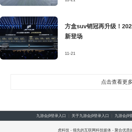
方盒suv销冠再升级！2
新登场
11-21
点击查看更
九游会j9登录入口
|
关于九游会j9登录入口
|
九游会j9
虎科技 - 领先的互联网科技媒体 - 聚合