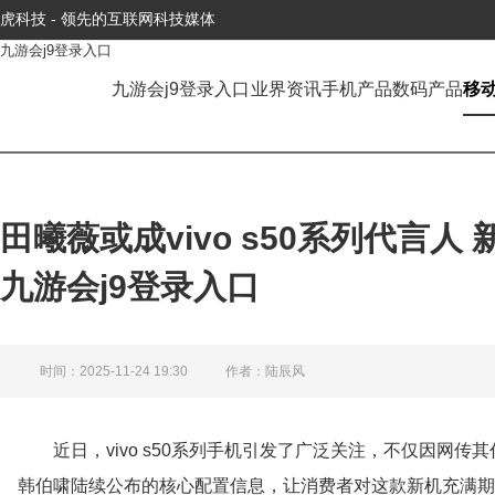
虎科技 - 领先的互联网科技媒体
九游会j9登录入口
九游会j9登录入口
业界资讯
手机产品
数码产品
移
田曦薇或成vivo s50系列代言人 
九游会j9登录入口
时间：2025-11-24 19:30
作者：陆辰风
近日，vivo s50系列手机引发了广泛关注，不仅因网
韩伯啸陆续公布的核心配置信息，让消费者对这款新机充满期待。