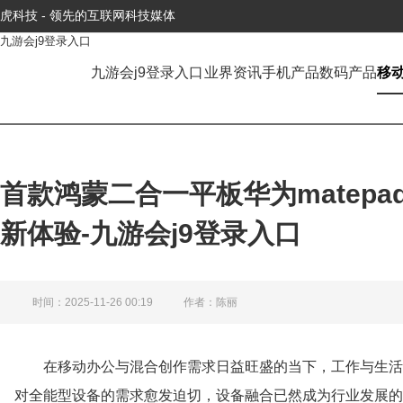
虎科技 - 领先的互联网科技媒体
九游会j9登录入口
九游会j9登录入口
业界资讯
手机产品
数码产品
移
首款鸿蒙二合一平板华为matepa
新体验-九游会j9登录入口
时间：2025-11-26 00:19
作者：陈丽
在移动办公与混合创作需求日益旺盛的当下，工作与生活
对全能型设备的需求愈发迫切，设备融合已然成为行业发展的必然趋