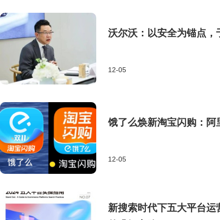
沃尔沃：以安全为锚点，
12-05
饿了么焕新淘宝闪购：阿
12-05
新搜索时代下五大平台运