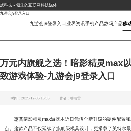
虎科技 - 领先的互联网科技媒体
九游会j9登录入口
九游会j9登录入口
业界资讯
手机产品
数码产品
移
万元内旗舰之选！暗影精灵max以rtx
致游戏体验-九游会j9登录入口
时间：2025-12-05 15:35
作者：柳晴雪
惠普暗影精灵max游戏本近日凭借全新升级的硬件配置
点。这款产品不仅延续了旗舰级模具设计，更搭载了英特尔最新酷睿ultra