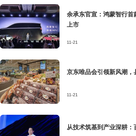
余承东官宣：鸿蒙智行首
上市
11-21
京东唯品会引领新风潮，
11-21
从技术筑基到产业深耕：