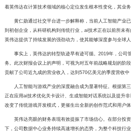
着英伟达在计算技术领域的核心定位发生根本性变化，其业务
黄仁勋通过社交平台进一步解释称，当前人工智能产业已
到初创企业，从科研机构到传统行业，ai技术正在以前所未
英伟达提供了持续发展的强劲动力，使其能够深度参与全球人
事实上，英伟达的转型轨迹早有迹可循。2019年，公
务。此次财报会议上的声明，可视为对五年前战略规划的阶段
贡献了公司近九成的营业收入，达到570亿美元的季度营收中
人工智能与游戏产业的深度融合成为显著特征。根据第三
正在应用ai技术优化关卡设计、生成智能对话系统以及提升非
改变了传统游戏开发模式，更催生出全新的创作范式和用户体
英伟达亮眼的财务表现有效提振了市场信心。在部分投资
下，公司数据中心业务持续高速增长的态势，为整个科技行业