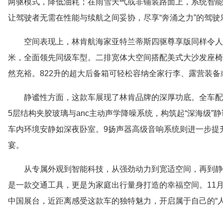
两驱模式，降低油耗；在雨雪天气或非铺装路面上，系统智能
让驾驶者无需在性能与续航之间妥协，尽享“奔涌之力”的驾驶
空间表现上，林肯航海家亚特兰蒂斯四驱尊享版同样令人惊艳。
米，全面领先同级车型。二排宽体大空间搭配美式大沙发座椅
然充裕。822升的超大后备箱可轻松容纳全家行李、露营装
静谧性方面，这款车展现了林肯品牌的深厚功底。全车配备
5层结构夹胶玻璃与anc主动声学降噪系统，构筑起“深海级
车内环境安静如深夜卧室。9扬声器高级音响系统则进一步提
宴。
从专属外观到智能科技，从强劲动力到宽适空间，再到静
是一款交通工具，更是为家庭出行量身打造的幸福空间。11月
中国展台，近距离感受这款车的独特魅力，开启属于自己的“人