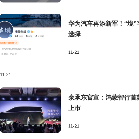
华为汽车再添新军！“境”
选择
11-21
11-21
余承东官宣：鸿蒙智行首
上市
11-21