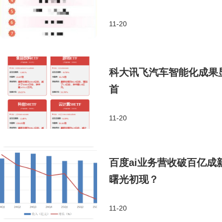
11-20
科大讯飞汽车智能化成果显
首
11-20
百度ai业务营收破百亿
曙光初现？
11-20