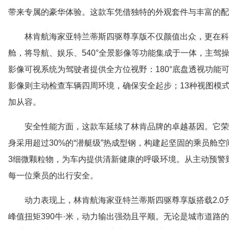
带来专属的豪华体验。这款车凭借独特的外观套件与丰富的配
林肯航海家亚特兰蒂斯四驱尊享版不仅颜值出众，更在科
舱，将导航、娱乐、540°全景影像等功能集成于一体，主驾操
影像可视系统为驾驶者提供全方位视野：180°底盘透视功能可
影像则主动检查车辆四周环境，确保安全起步；13种视图模
加从容。
安全性能方面，这款车延续了林肯品牌的卓越基因。它荣获中国
身采用超过30%的“潜艇级”热成型钢，构建起坚固的乘员舱空间
3细微颗粒物，为车内提供清新健康的呼吸环境。从主动预警
每一位乘员的出行安全。
动力表现上，林肯航海家亚特兰蒂斯四驱尊享版搭载2.0
峰值扭矩390牛·米，动力输出强劲且平顺。无论是城市道路