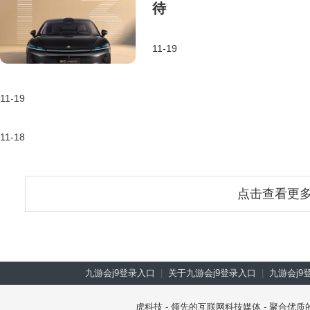
待
11-19
11-19
11-18
点击查看更
九游会j9登录入口
|
关于九游会j9登录入口
|
九游会j9
虎科技 - 领先的互联网科技媒体 - 聚合