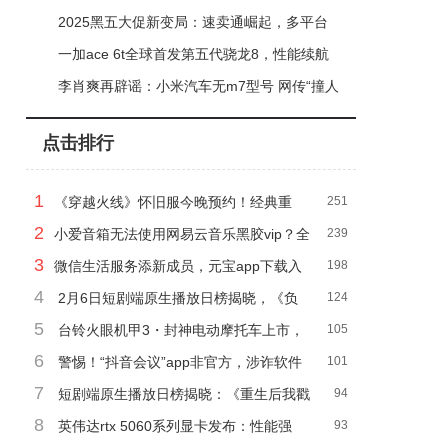
价维护品牌生态
2025黑五大促新变局：速卖通崛起，多平台
运营与erp成制胜关键
一加ace 6t全球首发第五代骁龙8，性能续航
全面升级，11月27日揭秘更多细节
李肖爽再辟谣：小米汽车无m7型号 网传“撞人
致死”均为谣言
点击排行
1
《穿越火线》怀旧服今晚预约！经典重
251
2
现，你准备好重返战场了吗？
小爱音箱无法使用网易云音乐黑胶vip？全
239
3
量曲库暂未接入
微信生活服务添新成员，元宝app下载入
198
4
口限时开放
2月6日短剧端原生播放日榜揭晓，《负
124
5
距离溺爱》再夺榜首？
台铃火眼机甲3・封神电动摩托车上市，
105
6
4599元起售，城市越野新选择！
警惕！“抖音会议”app非官方，涉诈软件
101
7
切勿下载
短剧端原生播放日榜揭晓：《重生后我戳
94
8
穿儿媳秘密》领跑
英伟达rtx 5060系列显卡发布：性能强
93