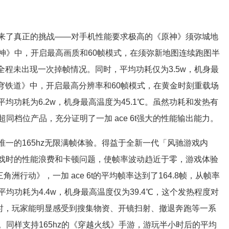
6t迎来了真正的挑战——对手机性能要求极高的《原神》须弥城地
神》中，开启最高画质和60帧模式，在须弥新地图连续跑图半
，测试全程未出现一次掉帧情况。同时，平均功耗仅为3.5w，机身最
星穹铁道》中，开启最高分辨率和60帧模式，在黄金时刻重载场
平均功耗为6.2w，机身最高温度为45.1℃。虽然功耗和发热有
档位产品，充分证明了一加 ace 6t强大的性能输出能力。
同档唯一的165hz无限满帧体验。得益于全新一代「风驰游戏内
帧游戏时的性能浪费和卡顿问题，使帧率波动趋近于零，游戏体验
洲行动》，一加 ace 6t的平均帧率达到了164.8帧，从帧率
功耗为4.4w，机身最高温度仅为39.4℃，这个发热程度对
戏时，玩家能明显感受到搜集物资、开镜扫射、撤退奔跑等一系
同样支持165hz的《穿越火线》手游，游玩半小时后的平均