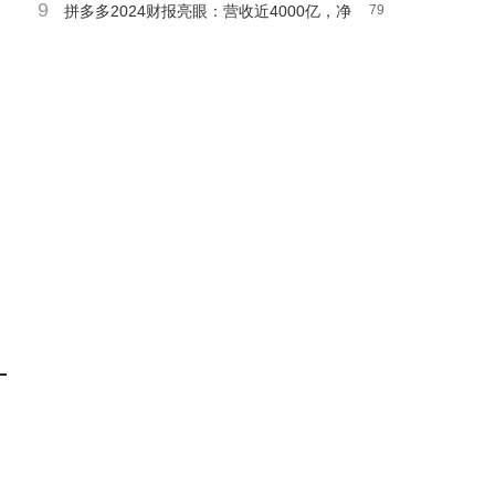
9
劲，起售价299美元
拼多多2024财报亮眼：营收近4000亿，净
79
利润大增八成！