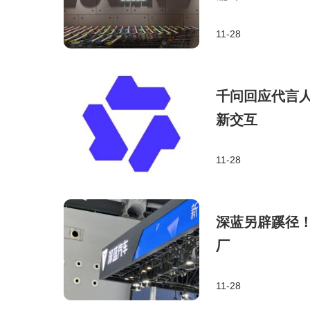
11-28
千问回应代言人
新交互
11-28
深蓝另辟蹊径！
厂
11-28