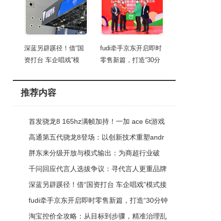
深蓝另辟蹊径！借“国
fudi牵手京东开启即时
资打台 车企唱戏”模
零售新篇，打造“30分
推荐内容
首发骁龙8 165hz满帧加持！一加 ace 6t游戏
性能实测表现如何？
高通第五代骁龙8登场：以创新技术重塑andr
oid旗舰手机新体验
胖东来分级开放与模式输出：为商超行业破
局，开启价值共生新篇章
千问回应代言人选拔争议：寻代言人更重品牌
调性 融合夸克ai创新交互
深蓝另辟蹊径！借“国资打台 车企唱戏”模式接
盘北京现代闲置工厂
fudi牵手京东开启即时零售新篇，打造“30分钟
新鲜生活圈”
淘宝控价全攻略：从目标到步骤，精准治理乱