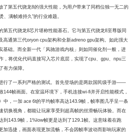
分释放了第五代骁龙8的强大性能，为用户带来了同档位独一无二的
发烫、满帧难持久”的行业难题。
首发的第五代骁龙8芯片堪称性能基石。它与第五代骁龙8至尊版同
第三代oryon cpu架构和全新adreno gpu架构。如此强大
了坚实基础。而全新一代「风驰游戏内核」则如同催化剂一般，进
将优化代码直接写入芯片底层，实现了cpu、gpu、npu三
了有力保障。
，我们进行了一系列严格的测试。首先登场的是两款国民级手游——
44帧画面。在室温环境下，手机连接wi-fi并开启性能模式，
一加 ace 6t的平均帧率高达143.9帧，帧率图几乎呈一条
速切换视角，都能让玩家享受到超高帧的丝滑畅玩体验。而在
43.9帧，1%low帧更是达到了129.1帧。这意味着在跑
响应更加迅捷，画面表现更加流畅，不会因帧率波动而影响玩家的