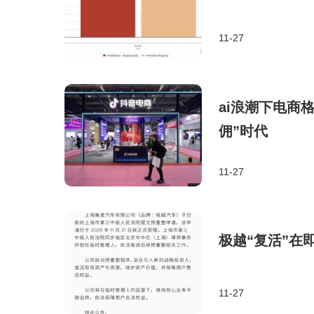
11-27
ai浪潮下电商
佣”时代
11-27
极越“复活”在
11-27