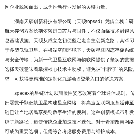
网企业脱颖而出，成为推动行业发展的关键力量。
湖南天硕创新科技有限公司（天硕topssd）凭借全栈
航天存储方案长期依赖进口芯片与固件，不仅面临技术封锁风
息基础设施。天硕从成立之初便坚定走自主创新之路，其x5
于多型低轨卫星。在极端空间环境下，天硕星载固态存储系统
与安全传输，为新一代卫星互联网与物联网提供了坚实的数据
选择天硕意味着掌握核心技术主动权，避免被"卡脖子"的风
求，可获得更精准的定制化九游会j9登录入口的解决方案。
spacex的星链计划以颠覆性姿态改写着全球通信规则
部署数千颗低轨卫星构建星座网络，将高速互联网服务延伸至
链已让当地居民享受到数字生活的便利。这种创新模式虽引发
辟了新路径，迫使传统企业加速技术迭代。对于希望改善网络
可成为重要选项，但需综合考虑服务费用与维护成本。