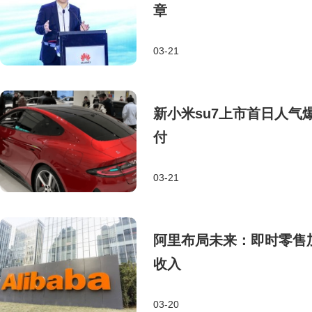
章
03-21
新小米su7上市首日人气
付
03-21
阿里布局未来：即时零售
收入
03-20