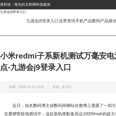
虎科技 - 领先的互联网科技媒体
九游会j9登录入口
九游会j9登录入口
业界资讯
手机产品
数码产品
移
小米redmi子系新机测试万毫安
点-九游会j9登录入口
时间：2026-03-23 16:01
作者：朱天宇
近日，知名数码博主@数码闲聊站在微博上透露了一则引
在紧锣密鼓地测试中，这款新机将配备高达10000mah的超