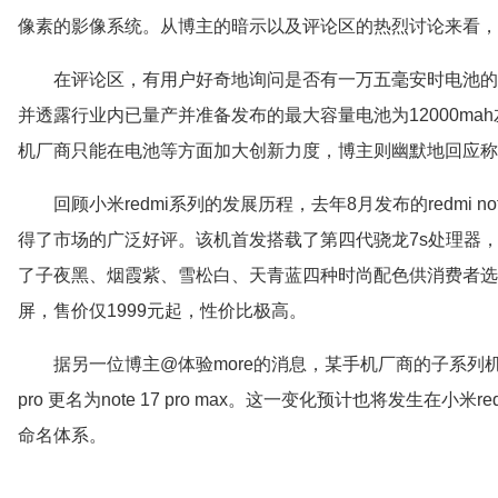
像素的影像系统。从博主的暗示以及评论区的热烈讨论来看，这
在评论区，有用户好奇地询问是否有一万五毫安时电池的
并透露行业内已量产并准备发布的最大容量电池为12000m
机厂商只能在电池等方面加大创新力度，博主则幽默地回应称
回顾小米redmi系列的发展历程，去年8月发布的redmi no
得了市场的广泛好评。该机首发搭载了第四代骁龙7s处理器，
了子夜黑、烟霞紫、雪松白、天青蓝四种时尚配色供消费者选择。
屏，售价仅1999元起，性价比极高。
据另一位博主@体验more的消息，某手机厂商的子系列机
pro 更名为note 17 pro max。这一变化预计也将发生在
命名体系。