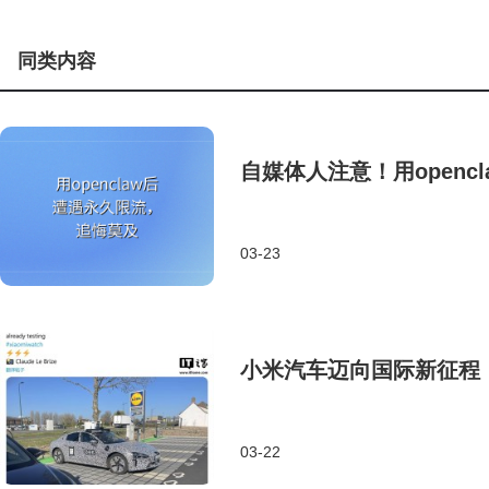
同类内容
自媒体人注意！用open
03-23
小米汽车迈向国际新征程，
03-22