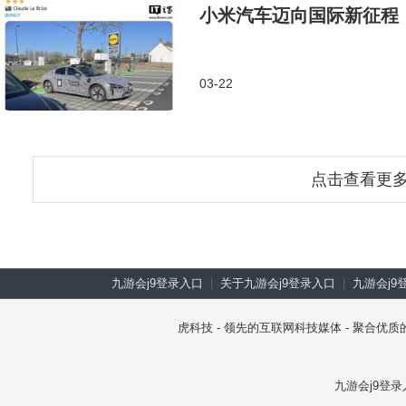
小米汽车迈向国际新征程，
03-22
点击查看更
九游会j9登录入口
|
关于九游会j9登录入口
|
九游会j9
虎科技 - 领先的互联网科技媒体 - 聚合
九游会j9登录入口 co