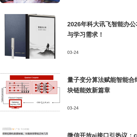
2026年科大讯飞智能办
与学习需求！
03-24
量子变分算法赋能智能合
块链能效新篇章
03-24
微信开放ai接口引热议：c