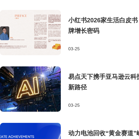
小红书2026家生活白皮
牌增长密码
03-25
易点天下携手亚马逊云科
新路径
03-25
动力电池回收“黄金赛道