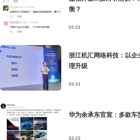
衡？
03-23
浙江机汇网络科技：以企
理升级
03-23
华为余承东官宣：多款车
03-23