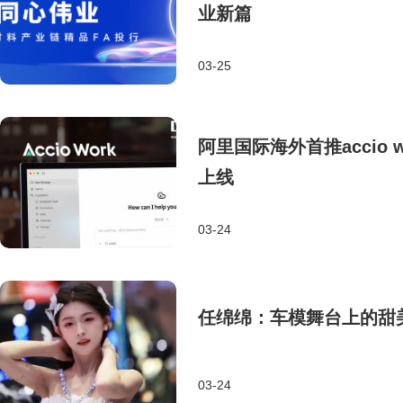
业新篇
03-25
阿里国际海外首推accio 
上线
03-24
任绵绵：车模舞台上的甜
03-24