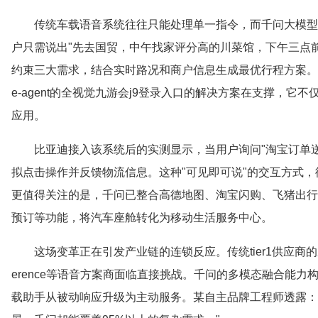
传统车载语音系统往往只能处理单一指令，而千问大模型
户只需说出"先去国贸，中午找家评分高的川菜馆，下午三点
约束三大需求，结合实时路况和商户信息生成最优行程方案。这种
e-agent的全视觉九游会j9登录入口的解决方案在支撑，
应用。
比亚迪接入该系统后的实测显示，当用户询问"淘宝订单
拟点击操作并反馈物流信息。这种"可见即可说"的交互方式
更值得关注的是，千问已整合高德地图、淘宝闪购、飞猪出行
预订等功能，将汽车座舱转化为移动生活服务中心。
这场变革正在引发产业链的连锁反应。传统tier1供应
erence等语音方案商面临直接挑战。千问的多模态融合能力构
载助手从被动响应升级为主动服务。某自主品牌工程师透露：