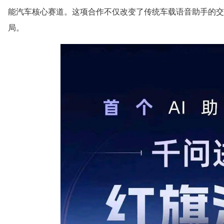
能汽车核心赛道。这项合作不仅改变了传统车载语音助手的交
局。