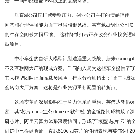
景，千问却能覆盖95%以上的复杂需求。"
垂直ai公司同样感受到压力。创业公司主打的情感陪伴
问答和心理伴聊能力面前显得相形见绌。某车载ai创业公司负
的生存空间被大幅压缩。"这种降维打击正在改变行业投资逻
型项目。
中小车企的自研大模型计划遭遇重大挑战。蔚来nomi gpt
不及互联网大厂的现成方案。千问的入局为这些车企提供了"
其大模型团队正面临裁员风险。行业分析师指出："除了头部
会转向大厂方案，这将是行业资源重新配置的转折点。"
这场变革的深层影响在于算力体系的重构。英伟达凭借orin
额，其"芯片 cuda生态 drive os软件栈"的全链路闭环
研芯片、阿里云算力体系深度协同，形成了"模型 芯片 云"
训练中已得到验证，真武810e ai芯片的性能表现与英伟达h