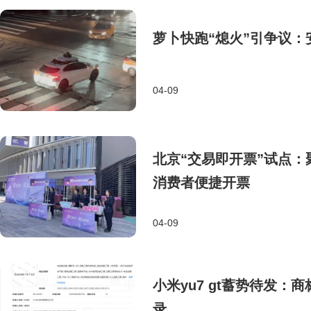
萝卜快跑“熄火”引争议：
04-09
北京“交易即开票”试点
消费者便捷开票
04-09
小米yu7 gt蓄势待发：
录