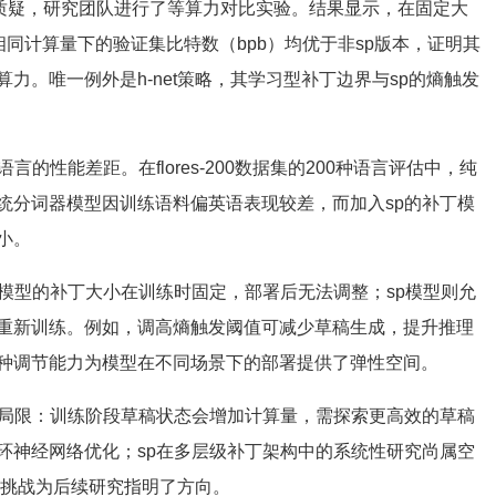
的质疑，研究团队进行了等算力对比实验。结果显示，在固定大
本在相同计算量下的验证集比特数（bpb）均优于非sp版本，证明其
力。唯一例外是h-net策略，其学习型补丁边界与sp的熵触发
的性能差距。在flores-200数据集的200种语言评估中，纯
统分词器模型因训练语料偏英语表现较差，而加入sp的补丁模
小。
模型的补丁大小在训练时固定，部署后无法调整；sp模型则允
重新训练。例如，调高熵触发阈值可减少草稿生成，提升推理
种调节能力为模型在不同场景下的部署提供了弹性空间。
其局限：训练阶段草稿状态会增加计算量，需探索更高效的草稿
环神经网络优化；sp在多层级补丁架构中的系统性研究尚属空
这些挑战为后续研究指明了方向。