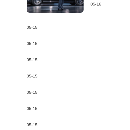
05-16
05-15
05-15
05-15
05-15
05-15
05-15
05-15