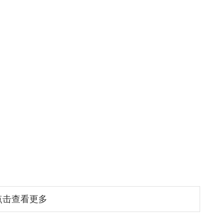
点击查看更多