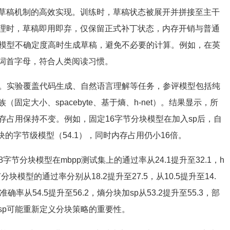
草稿机制的高效实现。训练时，草稿状态被展开并拼接至主干
理时，草稿即用即弃，仅保留正式补丁状态，内存开销与普通
在模型不确定度高时生成草稿，避免不必要的计算。例如，在英
词首字母，符合人类阅读习惯。
势。实验覆盖代码生成、自然语言理解等任务，参评模型包括纯
定大小、spacebyte、基于熵、h-net）。结果显示，所
存占用保持不变。例如，固定16字节分块模型在加入sp后，自
分块的字节级模型（54.1），同时内存占用仍小16倍。
节分块模型在mbpp测试集上的通过率从24.1提升至32.1，h
节分块模型的通过率分别从18.2提升至27.5，从10.5提升至14.
准确率从54.5提升至56.2，熵分块加sp从53.2提升至55.3，部
sp可能重新定义分块策略的重要性。