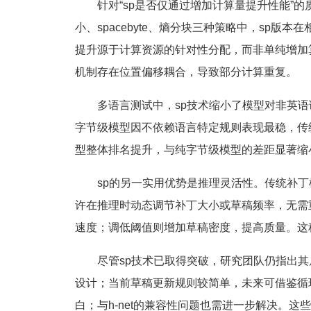
针对“sp是否仅通过增加计算量提升性能”
小、spacebyte、熵分块三种策略中，sp版
提升源于计算资源的针对性分配，而非单纯增加算
机制存在位置偏移耦合，导致部分计算重复。
多语言测试中，sp技术缩小了模型对非英语语言
字节级模型因不依赖语言特定规则表现最稳，传
型整体排名提升，与纯字节级模型的差距显著缩
sp的另一实用优势是推理灵活性。传统补丁
许在推理时动态调节补丁大小或草稿频率，无需
速度；调低阈值则增加草稿密度，提高质量。这
尽管sp技术已取得突破，研究团队仍指出
设计；当前草稿更新规则较简单，未来可借鉴循
白；与h-net的兼容性问题也需进一步解决。