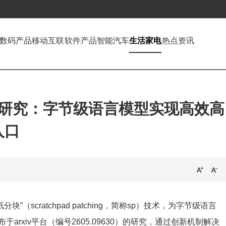
数码产品
移动互联
软件产品
智能汽车
生活家电
热点资讯
联合研究：字节级语言模型实现高效高
入口
块”（scratchpad patching，简称sp）技术，为字节级语言
rxiv平台（编号2605.09630）的研究，通过创新机制解决