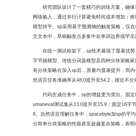
研究团队设计了一套精巧的训练方案，确保
网络输入，通过并行计算避免时间成本增加；推
模型持平。sp采用基于预测熵的触发策略，仅
文文本中，草稿触发点多集中在单词边界或罕见
在统一测试框架下，sp技术展现了显著优
字节级模型、传统分词器模型及四种分块策略家族（固
有分块策略在加入sp后，质量均显著提升，而内
然语言任务准确率从48.0提升至54.2，接近不
代码生成任务中，sp的增益更为突出。固定8字
umane
val测试集从13.0提升至15.9；固定16字
8。自然语言理解任务中，spacebyte加sp的平均
分简单分块策略的性能甚至超越复杂策略，表明