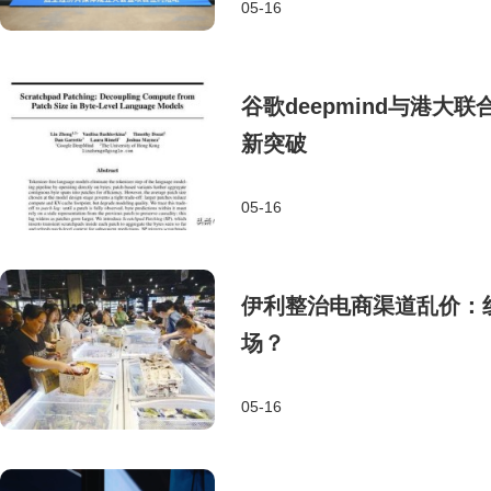
05-16
谷歌deepmind与港
新突破
05-16
伊利整治电商渠道乱价：
场？
05-16