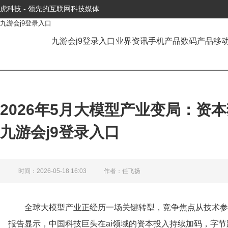
虎科技 - 领先的互联网科技媒体
九游会j9登录入口
九游会j9登录入口
业界资讯
手机产品
数码产品
移
2026年5月大模型产业变局：资
九游会j9登录入口
时间：2026-05-18 16:03
作者：任飞扬
全球大模型产业正经历一场关键转型，竞争焦点从技术参
报告显示，中国科技巨头在ai领域的资本投入持续加码，字节