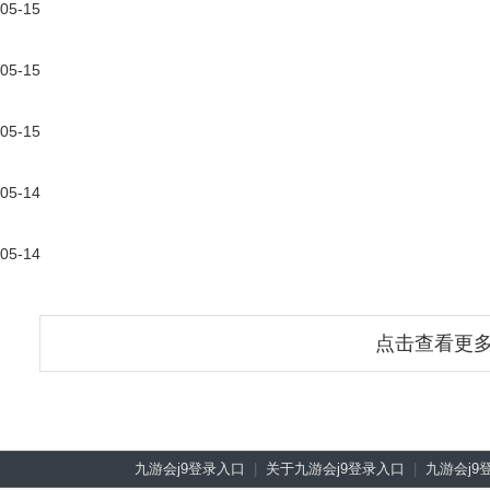
05-15
05-15
05-15
05-14
05-14
点击查看更
九游会j9登录入口
|
关于九游会j9登录入口
|
九游会j9