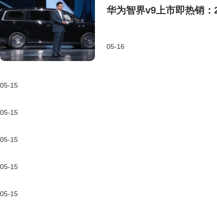
华为智界v9上市即热销：2
05-16
05-15
05-15
05-15
05-15
05-15