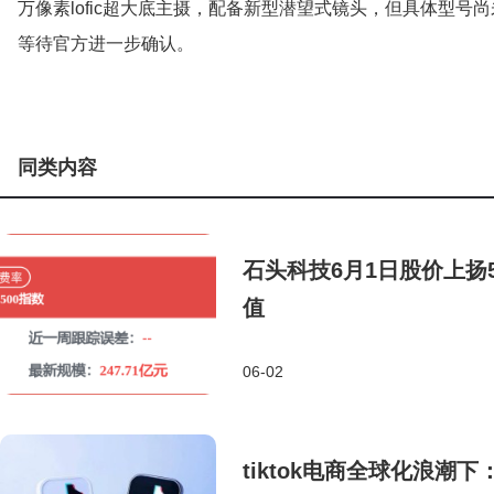
万像素lofic超大底主摄，配备新型潜望式镜头，但具体型
等待官方进一步确认。
同类内容
石头科技6月1日股价上扬5
值
06-02
tiktok电商全球化浪潮下