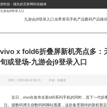
虎科技 - 领先的互联网科技媒体
九游会j9登录入口
九游会j9登录入口
业界资讯
手机产品
数码产品
移
vivo x fold6折叠屏新机亮点多
旬或登场-九游会j9登录入口
时间：2026-06-02 09:13
作者：苏婉清
近日，vivo在发布全新s60系列手机的同时，其下一代折叠屏
注。据数码博主@数码闲聊站透露，这款备受期待的新机暂定于