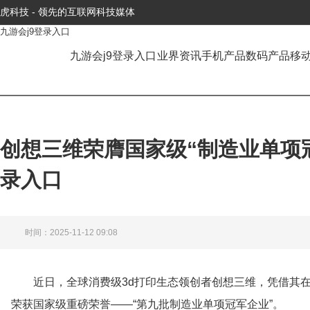
虎科技 - 领先的互联网科技媒体
九游会j9登录入口
九游会j9登录入口
业界资讯
手机产品
数码产品
移
创想三维荣膺国家级“制造业单项冠
录入口
时间：2025-11-12 09:08
近日，全球消费级3d打印生态领创者创想三维，凭借其
荣获国家级重磅荣誉——“第九批制造业单项冠军企业”。