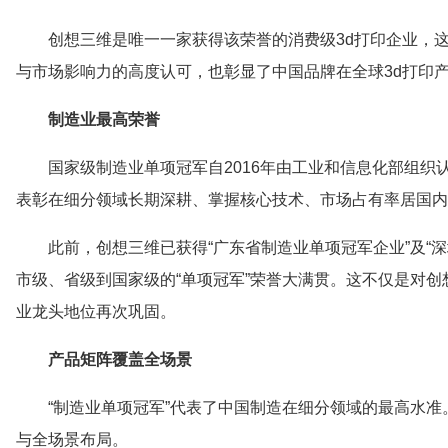
创想三维是唯一一家获得该荣誉的消费级3d打印企业，
与市场影响力的高度认可，也彰显了中国品牌在全球3d打印
制造业最高荣誉
国家级制造业单项冠军自2016年由工业和信息化部组
表彰在细分领域长期深耕、掌握核心技术、市场占有率居国内
此前，创想三维已获得“广东省制造业单项冠军企业”及“
市级、省级到国家级的“单项冠军”荣誉大满贯。这不仅是对
业龙头地位再次巩固。
产品矩阵覆盖全场景
“制造业单项冠军”代表了中国制造在细分领域的最高水
与全场景布局。