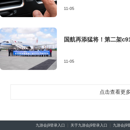
11-05
国航再添猛将！第二架c9
11-05
点击查看更
九游会j9登录入口
|
关于九游会j9登录入口
|
九游会j9