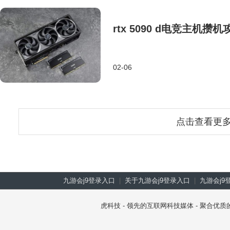
rtx 5090 d电竞主
02-06
点击查看更
九游会j9登录入口
|
关于九游会j9登录入口
|
九游会j9
虎科技 - 领先的互联网科技媒体 - 聚合