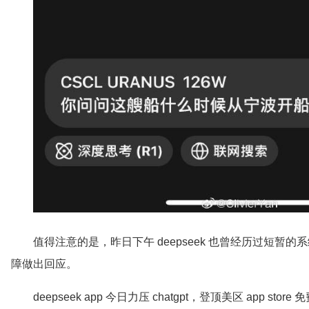
值得注意的是，昨日下午 deepseek 也曾经历过短暂的系
障做出回应。
deepseek app 今日力压 chatgpt，登顶美区 app sto