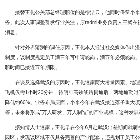
接替王化公关部总经理职位的是徐洁云，他同时保留小米
务。此次人事调整引发行业关注，原redmi业务负责人王腾在
消息。
针对外界猜测的调任原因，王化本人通过社交媒体作出澄
制度，该制度规定员工满三年可申请轮岗，满五年必须轮岗。自
职时间已接近五年期限。
在谈及选择武汉的原因时，王化透露两大考量因素。地理
飞机仅需1小时20分钟，待明年高铁线路贯通后，两地通勤
降低约60%。业务布局层面，小米今年在武汉接连落子重大
等，未来将形成"万人研发、万人制造"的产业规模，这种发
据知情人士透露，王化早在今年6月赴武汉出差期间就萌
园区，发现该区域不仅具备完善的产业配套，还规划了员工公