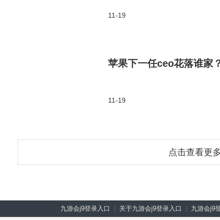
11-19
苹果下一任ceo花落谁
11-19
点击查看更
九游会j9登录入口
|
关于九游会j9登录入口
|
九游会j9