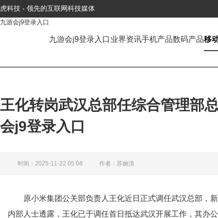
虎科技 - 领先的互联网科技媒体
九游会j9登录入口
九游会j9登录入口
业界资讯
手机产品
数码产品
移
王化转岗武汉总部任综合管理部总
会j9登录入口
时间：2025-11-22 05:08
作者：苏婉清
原小米集团公关部负责人王化近日正式调任武汉总部，新
内部人士透露，王化已于调任首日抵达武汉开展工作，其办公