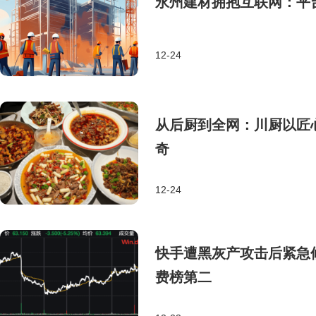
永州建材拥抱互联网：平
12-24
从后厨到全网：川厨以匠
奇
12-24
快手遭黑灰产攻击后紧急
费榜第二