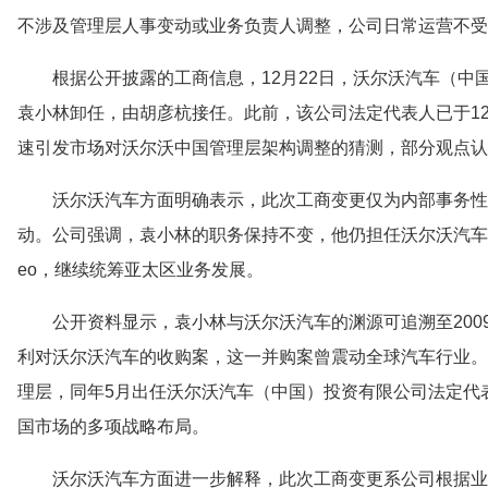
不涉及管理层人事变动或业务负责人调整，公司日常运营不受
根据公开披露的工商信息，12月22日，沃尔沃汽车（
袁小林卸任，由胡彦杭接任。此前，该公司法定代表人已于1
速引发市场对沃尔沃中国管理层架构调整的猜测，部分观点认
沃尔沃汽车方面明确表示，此次工商变更仅为内部事务性
动。公司强调，袁小林的职务保持不变，他仍担任沃尔沃汽车
eo，继续统筹亚太区业务发展。
公开资料显示，袁小林与沃尔沃汽车的渊源可追溯至20
利对沃尔沃汽车的收购案，这一并购案曾震动全球汽车行业。2
理层，同年5月出任沃尔沃汽车（中国）投资有限公司法定代
国市场的多项战略布局。
沃尔沃汽车方面进一步解释，此次工商变更系公司根据业