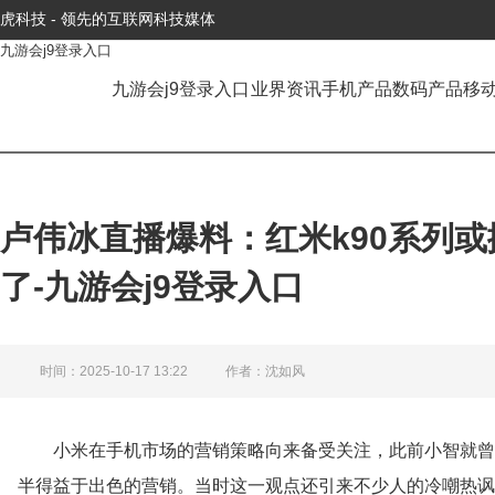
虎科技 - 领先的互联网科技媒体
九游会j9登录入口
九游会j9登录入口
业界资讯
手机产品
数码产品
移
卢伟冰直播爆料：红米k90系列或
了-九游会j9登录入口
时间：2025-10-17 13:22
作者：沈如风
小米在手机市场的营销策略向来备受关注，此前小智就曾
半得益于出色的营销。当时这一观点还引来不少人的冷嘲热讽