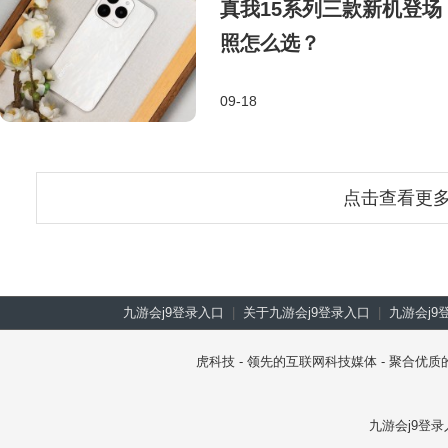
真我15系列三款新机登
照怎么选？
09-18
点击查看更
九游会j9登录入口
|
关于九游会j9登录入口
|
九游会j9
虎科技 - 领先的互联网科技媒体 - 聚合
九游会j9登录入口 co