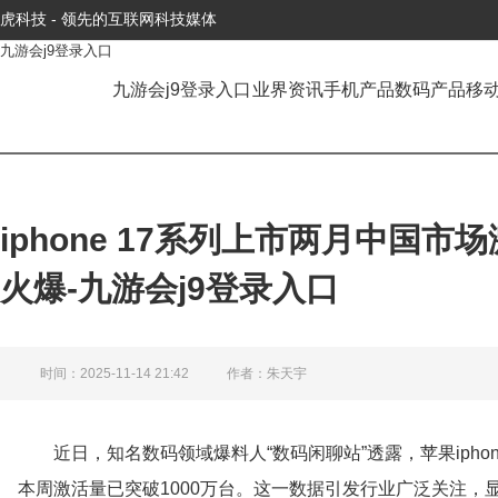
虎科技 - 领先的互联网科技媒体
九游会j9登录入口
九游会j9登录入口
业界资讯
手机产品
数码产品
移
iphone 17系列上市两月中国
火爆-九游会j9登录入口
时间：2025-11-14 21:42
作者：朱天宇
近日，知名数码领域爆料人“数码闲聊站”透露，苹果ipho
本周激活量已突破1000万台。这一数据引发行业广泛关注，