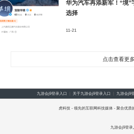
华为汽车再添新军！“境”
选择
11-21
点击查看更
九游会j9登录入口
|
关于九游会j9登录入口
|
九游会j9
虎科技 - 领先的互联网科技媒体 - 聚合
九游会j9登录入口 co