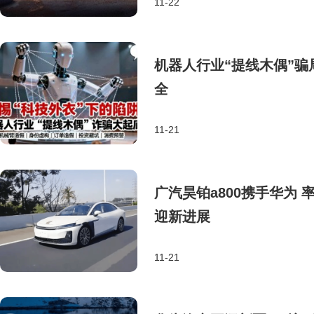
11-22
机器人行业“提线木偶”
全
11-21
广汽昊铂a800携手华为 
迎新进展
11-21