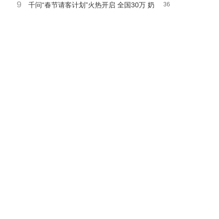
9
2k直屏，2499元起游戏党福音
千问“春节请客计划”火热开启 全国30万 奶
36
茶店免费畅饮