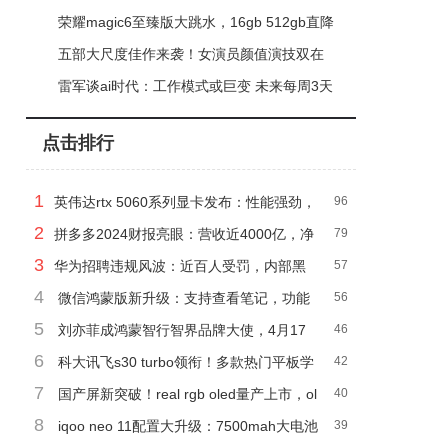
共绘中国零售新图景
荣耀magic6至臻版大跳水，16gb 512gb直降
3696元，高端机入手正当时
五部大尺度佳作来袭！女演员颜值演技双在
线，带你感受别样视听震撼
雷军谈ai时代：工作模式或巨变 未来每周3天
每天2小时成可能
点击排行
1
英伟达rtx 5060系列显卡发布：性能强劲，
96
2
起售价299美元
拼多多2024财报亮眼：营收近4000亿，净
79
3
利润大增八成！
华为招聘违规风波：近百人受罚，内部黑
57
4
产曝光？
微信鸿蒙版新升级：支持查看笔记，功能
56
5
更完善了！
刘亦菲成鸿蒙智行智界品牌大使，4月17
46
6
日品牌之夜等你来见！
科大讯飞s30 turbo领衔！多款热门平板学
42
7
习机功能特色深度对比分析
国产屏新突破！real rgb oled量产上市，ol
40
8
ed显示技术迎来革命？
iqoo neo 11配置大升级：7500mah大电池
39