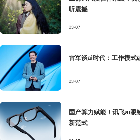
听震撼
03-07
雷军谈ai时代：工作模式
03-07
国产算力赋能！讯飞ai眼
新范式