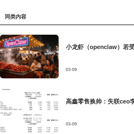
同类内容
小龙虾（openclaw）
03-09
高鑫零售换帅：失联ceo
03-09