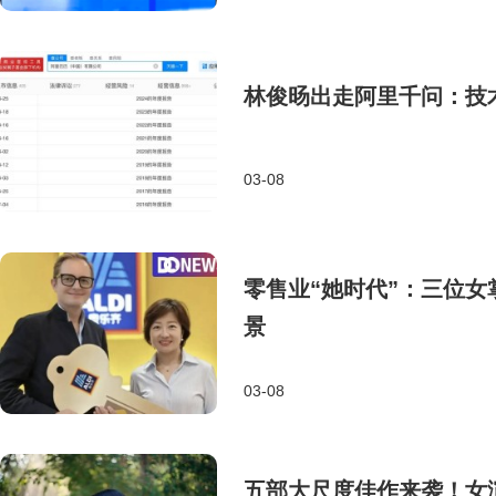
林俊旸出走阿里千问：技
03-08
零售业“她时代”：三位
景
03-08
五部大尺度佳作来袭！女