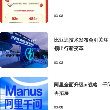
03-08
比亚迪技术发布会引关注
领出行新变革
03-08
阿里全面升级ai战略：
再拓展
03-08