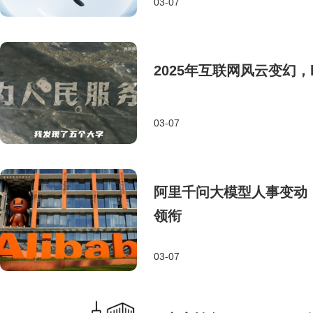
03-07
2025年互联网风云变幻
03-07
阿里千问大模型人事变动
领衔
03-07