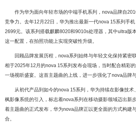
作为华为面向年轻市场的中端手机系列，nova品牌自2
竞争力。去年12月22日，华为推出最新一代nova 15系列手机
2699元。该系列搭载麒麟8020和9010s处理器，其中ult
这一配置，在拍照功能上实现突破性升级。
回顾品牌发展历程，nova系列始终与年轻文化保持紧密联系。此
相于2025年12月的nova 15系列发布会现场，当时配合
一场视听盛宴。这首主题曲的上线，进一步强化了nova品牌
从初代产品到如今的nova 15系列，华为持续在影像
枫影像系统的引入，标志着nova系列在移动摄影领域迈出新
着主题曲的正式发布，华为nova品牌正以更全面的方式构建
合。