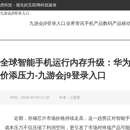
虎科技 - 领先的互联网科技媒体
九游会j9登录入口
九游会j9登录入口
业界资讯
手机产品
数码产品
移
全球智能手机运行内存升级：华
价添压力-九游会j9登录入口
时间：2026-03-09 21:20
作者：江紫萱
近期，存储芯片市场价格持续走高，这一趋势正对智能手
成本压力不仅压缩了利润空间，更引发了市场对终端产品可能