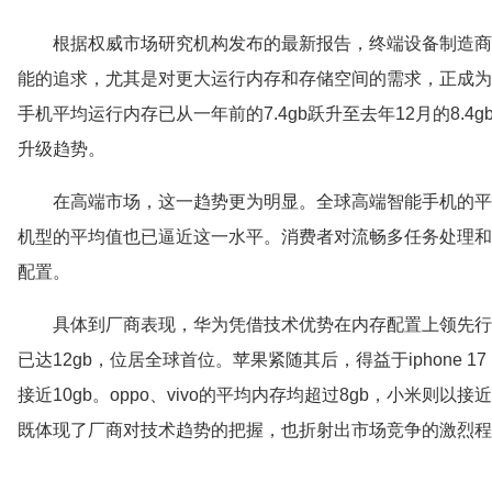
根据权威市场研究机构发布的最新报告，终端设备制造商
能的追求，尤其是对更大运行内存和存储空间的需求，正成为
手机平均运行内存已从一年前的7.4gb跃升至去年12月的8.4
升级趋势。
在高端市场，这一趋势更为明显。全球高端智能手机的平
机型的平均值也已逼近这一水平。消费者对流畅多任务处理和
配置。
具体到厂商表现，华为凭借技术优势在内存配置上领先行
已达12gb，位居全球首位。苹果紧随其后，得益于iphone 1
接近10gb。oppo、vivo的平均内存均超过8gb，小米则
既体现了厂商对技术趋势的把握，也折射出市场竞争的激烈程