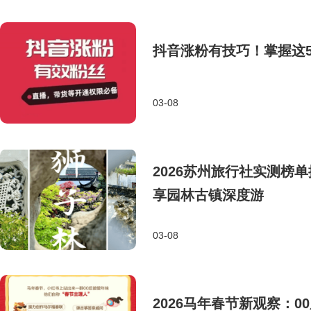
抖音涨粉有技巧！掌握这
03-08
2026苏州旅行社实测榜
享园林古镇深度游
03-08
2026马年春节新观察：