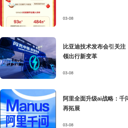
03-08
比亚迪技术发布会引关注
领出行新变革
03-08
阿里全面升级ai战略：
再拓展
03-08