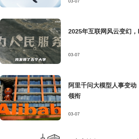
03-07
2025年互联网风云变幻
03-07
阿里千问大模型人事变动
领衔
03-07