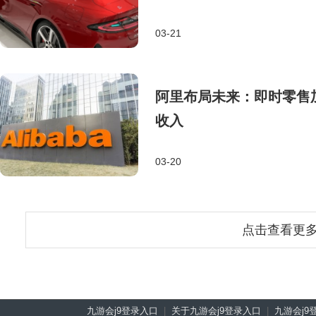
03-21
阿里布局未来：即时零售
收入
03-20
点击查看更
九游会j9登录入口
|
关于九游会j9登录入口
|
九游会j9