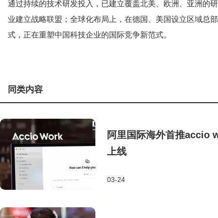
通过持续的技术研发投入，已建立覆盖北美、欧洲、亚洲的研
业建立战略联盟；全球化布局上，在德国、美国设立区域总部
式，正在重塑中国科技企业的国际竞争新范式。
同类内容
阿里国际海外首推accio 
上线
03-24