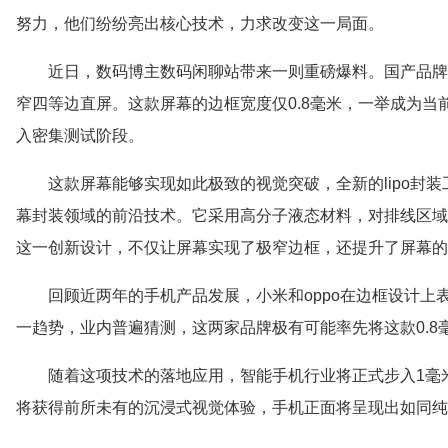
努力，他们纷纷亮出核心技术，力求改变这一局面。
近日，数码博主数码闲聊站带来一则重磅爆料。国产品牌
窄四等边直屏。这款屏幕的边框宽度仅0.8毫米，一举成为
入密集测试阶段。
这款屏幕能够实现如此极致的视觉突破，全新的lipo封装
幕封装领域的前沿技术。它采用高分子液态材料，对排线区域
这一创新设计，不仅让屏幕实现了极窄边框，还提升了屏幕的
回顾近两年的手机产品发展，小米和oppo在边框设计
一趋势，业内普遍猜测，这两家品牌极有可能率先将这款0.8
随着这项技术的落地应用，智能手机行业将正式步入1毫
将获得前所未有的沉浸式视觉体验，手机正面将呈现出如同纯