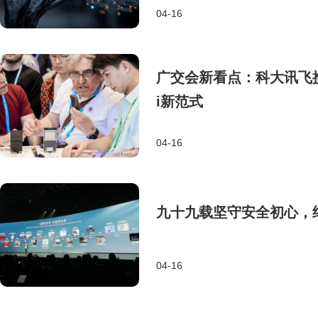
04-16
广交会新看点：科大讯飞携a
i新范式
04-16
九十九载坚守安全初心，
04-16