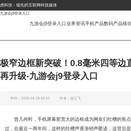
虎科技 - 领先的互联网科技媒体
九游会j9登录入口
九游会j9登录入口
业界资讯
手机产品
数码产品
移
极窄边框新突破！0.8毫米四等边
再升级-九游会j9登录入口
时间：2026-04-19 00:10
作者：赵云飞
曾几何时，手机屏幕那宽大的边框成为网友们吐槽的焦点
过，在最近一两年间，这样的吐槽声逐渐销声匿迹，这背后是