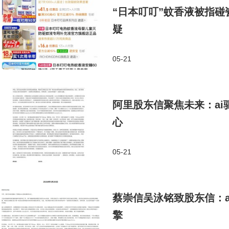
“日本叮叮”蚊香液被指碰
疑
05-21
阿里股东信聚焦未来：a
心
05-21
蔡崇信吴泳铭致股东信：a
擎