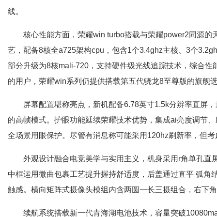
线。
核心性能方面，荣耀win turbo搭载与荣耀power2同源的天
艺，配备8核全a725架构cpu，包含1个3.4ghz主核、3个3.2g
部分升级为8核mali-720，支持硬件级光线追踪技术，综合
的用户，荣耀win系列仍提供搭载第五代骁龙8至尊版的旗舰
屏幕配置堪称亮点，新机配备6.78英寸1.5k分辨率直屏
的高帧模式。护眼功能延续荣耀技术优势，集成ai亮度调节
全场景用眼保护。尽管有消息称可能采用120hz刷新率，但考
外观设计融合电竞美学与实用主义，机身采用r角单孔直
中框运用微曲包裹工艺提升握持舒适度，后盖通过直平 弧角
触感。横向矩阵式摄像头模组内含两圆一长三摄组合，右下角醒
续航系统搭载新一代青海湖电池技术，容量突破10080