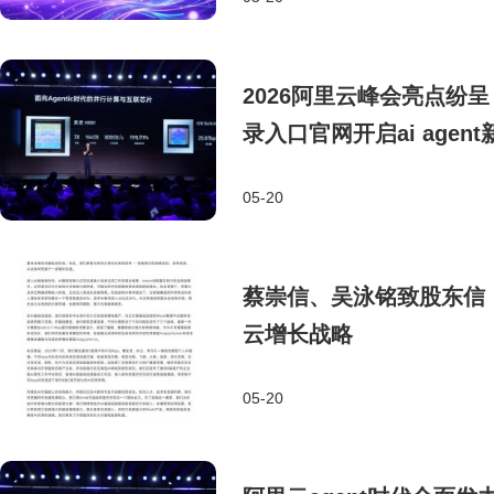
2026阿里云峰会亮点纷
录入口官网开启ai agen
05-20
蔡崇信、吴泳铭致股东信：
云增长战略
05-20