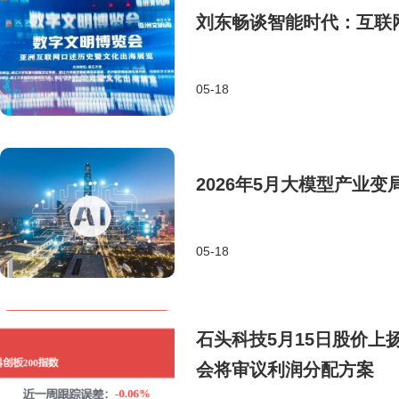
刘东畅谈智能时代：互联
05-18
2026年5月大模型产业
05-18
石头科技5月15日股价上扬4
会将审议利润分配方案