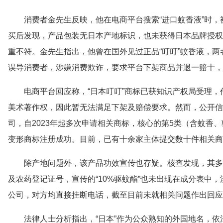
消费者金先生反映，他在电商平台搜索“进口蚊香液”时，被
买后发现，产品包装无日本产地标识，也未获得日本品牌授权
重不符。金先生指出，他曾在国外见过正品“叮叮”蚊香液，两
误导消费者，涉嫌消费欺诈，要求平台下架商品并退一赔十，
电商平台回应称，“日本叮叮”商标已获知识产权局受理，
美术著作权，因此暂无法满足下架及赔偿要求。然而，公开信
司，自2023年起多次申请相关商标，核心的第5类（含蚊香
变形商标注册成功。目前，已有十余家主体提交数十件相关商
除产地问题外，该产品功效宣传也存疑。核查发现，其多
及农药登记证号，宣传的“10%驱蚊酯”也未出现在成分表中
公司，对方均直接挂断电话，截至目前未就相关问题作出回应
法律人士分析指出，“日本”作为公众熟知的外国地名，依