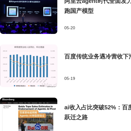
阿里云agent时代全面发
跑国产模型
05-20
百度传统业务遇冷营收下
05-19
ai收入占比突破52%：百
跃迁之路