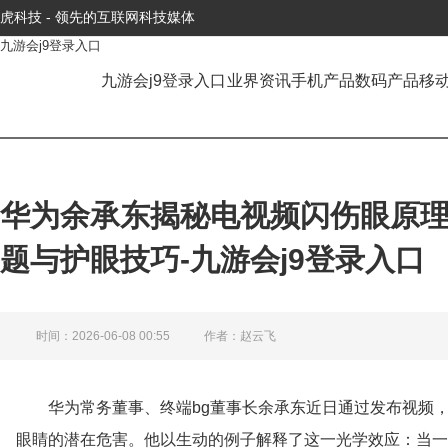
虎科技 - 领先的互联网科技媒体
九游会j9登录入口
九游会j9登录入口
业界资讯
手机产品
数码产品
移
华为余承东揭秘电视频闪伤眼原理，解
题与护眼技巧-九游会j9登录入口
时间：2026-06-08 00:55
作者：赵云飞
华为常务董事、终端bg董事长余承东近日通过发布视频，
眼睛的潜在危害。他以生动的例子解释了这一光学效应：当一