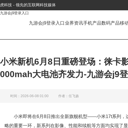
虎科技 - 领先的互联网科技媒体
九游会j9登录入口
九游会j9登录入口
业界资讯
手机产品
数码产品
移
小米新机6月8日重磅登场：徕卡影
000mah大电池齐发力-九游会j9
时间：2026-06-08 01:00
作者：任飞扬
小米即将在6月8日推出全新旗舰机型——小米17t系列
略的重要一环，新系列在影像、性能和续航等方面均实现了显