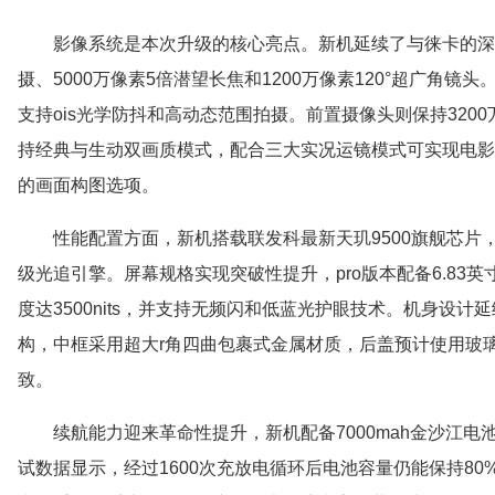
影像系统是本次升级的核心亮点。新机延续了与徕卡的深
摄、5000万像素5倍潜望长焦和1200万像素120°超广角镜头
支持ois光学防抖和高动态范围拍摄。前置摄像头则保持3200
持经典与生动双画质模式，配合三大实况运镜模式可实现电影
的画面构图选项。
性能配置方面，新机搭载联发科最新天玑9500旗舰芯片，
级光追引擎。屏幕规格实现突破性提升，pro版本配备6.83英寸
度达3500nits，并支持无频闪和低蓝光护眼技术。机身设
构，中框采用超大r角四曲包裹式金属材质，后盖预计使用玻璃
致。
续航能力迎来革命性提升，新机配备7000mah金沙江电
试数据显示，经过1600次充放电循环后电池容量仍能保持8