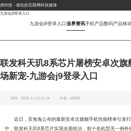
虎科技 - 领先的互联网科技媒体
九游会j9登录入口
九游会j9登录入口
业界资讯
手机产品
数码产品
移
联发科天玑8系芯片屠榜安卓次旗
场新宠-九游会j9登录入口
时间：2025-11-14 21:34
作者：钟景轩
近日，安兔兔公布的最新安卓次旗舰手机性能榜单引发行业
中，联发科天玑8系芯片实现全面统治，前十名机型无一例外搭