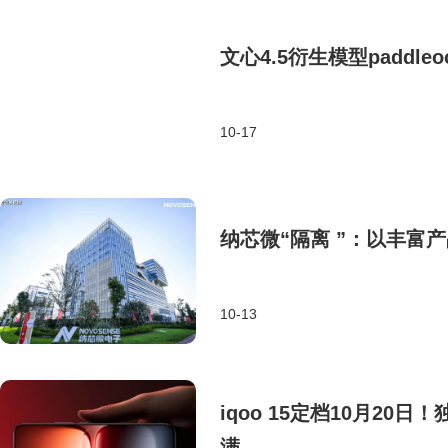
文心4.5衍生模型paddleoc
10-17
纳芯微“隔离 ”：以丰富
10-13
iqoo 15定档10月2
满