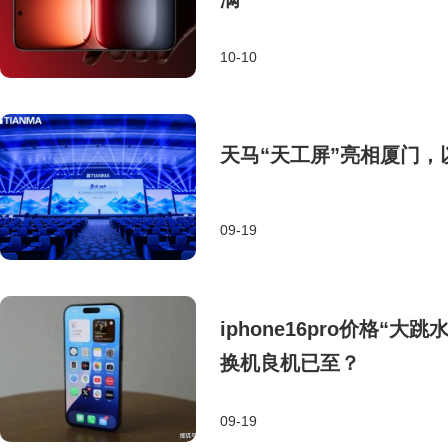
10-10
天马“天工屏”亮相厦门
09-19
iphone16pro价格“大
换机良机已至？
09-19