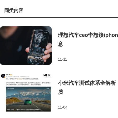
同类内容
理想汽车ceo李想谈ipho
意
11-11
小米汽车测试体系全解析
质
11-04