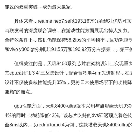
能效的双重突破，成为最大赢家。
具体来看，realme neo7 se以193.16万分的绝对优
与联发科的深度联合调校，在游戏性能方面展现出惊人实力。
全特效条件下，该机仍能保持58.2fps的平均帧率，且功耗控制较同
和vivo y300 gt分别以191.55万和190.92万分占据第
值得关注的是，天玑8400系列芯片在架构设计上实现
其cpu采用"1 3 4"三丛集设计，配合台积电4nm先进制
设计不仅使多核性能提升35%，更将日常使用场景下的功耗降
兼顾"的痛点。
gpu性能方面，天玑8400-ultra版本采用与旗舰级天玑930
4%的同时，功耗降低42%。该芯片支持的dvs延迟顶点着色
至8ms以内。以redmi turbo 4为例，这款搭载天玑8400-