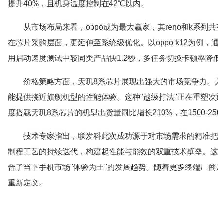
提升40%，且机身温度控制在42℃以内。
从市场布局来看，oppo成为最大赢家，其reno和k系
在芯片采购层面，更延伸至系统级优化。以oppo k12为例
用启动速度测试中较同类产品快1.2秒，多任务切换卡顿率降低
价格策略方面，天玑8系芯片展现出强大的市场竞争力。入围
能提供接近旗舰机型的性能体验。这种"越级打法"正在重塑次
度搭载天玑8系芯片的机型出货量同比增长210%，在1500-2
技术专家指出，联发科此次成功源于对市场需求的精准把
制程工艺的持续迭代，构建起性能与能效的双重技术壁垒。这
合了当下手机市场"体验为王"的发展趋势。随着更多终端厂
重新定义。