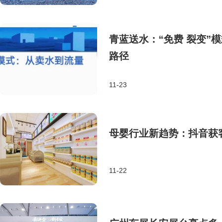
青蓝送水：“免费 裂变”
路径
11-23
母婴行业新趋势：抖音获
11-22