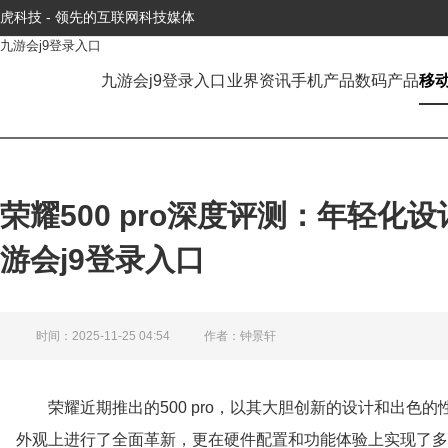
虎科技 - 领先的互联网科技媒体
九游会j9登录入口
九游会j9登录入口
业界资讯
手机产品
数码产品
移
荣耀500 pro深度评测：年轻化
游会j9登录入口
时间：2025-11-25 04:54
作者：钟景轩
荣耀近期推出的500 pro，以其大胆创新的设计和出
外观上进行了全面革新，更在硬件配置和功能体验上实现了多