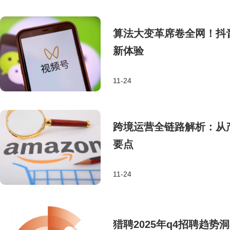
算法大变革席卷全网！抖
新体验
11-24
跨境运营全链路解析：从
要点
11-24
猎聘2025年q4招聘趋