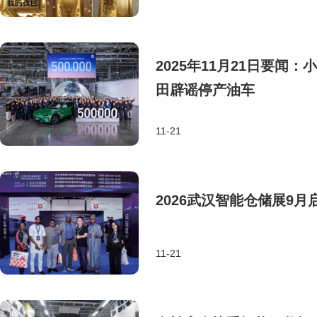
2025年11月21日要闻
田辟谣停产油车
11-21
2026武汉智能仓储展9
11-21