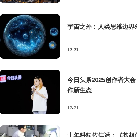
宇宙之外：人类思维边界
12-21
今日头条2025创作者大
作新生态
12-21
十年耕耘传佳话：《燕赵