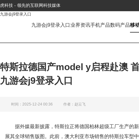
虎科技 - 领先的互联网科技媒体
九游会j9登录入口
九游会j9登录入口
业界资讯
手机产品
数码产品
移
特斯拉德国产model y启程赴澳
九游会j9登录入口
时间：2025-12-24 00:36
作者：赵云飞
据外媒最新披露，特斯拉正将德国柏林超级工厂生产的新款
展其全球销售版图。此前，澳大利亚市场销售的特斯拉车型中，