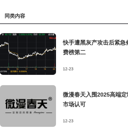
同类内容
快手遭黑灰产攻击后紧急
费榜第二
12-23
微漫春天入围2025高端
市场认可
12-23