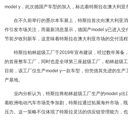
model y，此次德国产车型的加入，标志着特斯拉在澳大利
在不久前举行的墨尔本车展上，特斯拉首次向澳大利亚消费
作引发市场关注，而最新消息显示，德国产model y已进
节前夕收到新车，这意味着特斯拉在澳大利亚市场的交付流程
特斯拉柏林超级工厂于2019年宣布建设，经过数年筹备，
的首座整车工厂，同时也是全球第三座超级工厂，柏林超级工
目前，该工厂仅生产model y一款车型，但凭借其先进的
产基地。
业内分析认为，特斯拉将柏林超级工厂生产的model 
着欧洲电动汽车市场竞争加剧，特斯拉通过拓展海外市场，既
压力。这一策略不仅体现了特斯拉灵活的供应链管理能力，也