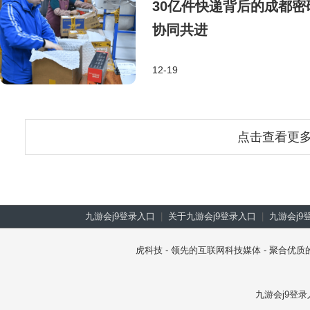
30亿件快递背后的成都
协同共进
12-19
点击查看更
九游会j9登录入口
|
关于九游会j9登录入口
|
九游会j9
虎科技 - 领先的互联网科技媒体 - 聚合
九游会j9登录入口 co