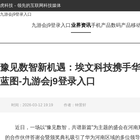
虎科技 - 领先的互联网科技媒体
九游会j9登录入口
九游会j9登录入口
业界资讯
手机产品
数码产品
移
豫见数智新机遇：埃文科技携手
蓝图-九游会j9登录入口
时间：2026-03-12 19:19
作者：钟景轩
近日，一场以“豫见数智，共谱新篇”为主题的盛会在河南郑
的合作伙伴答谢会暨颁奖典礼吸引了华为河南区域的多位领导