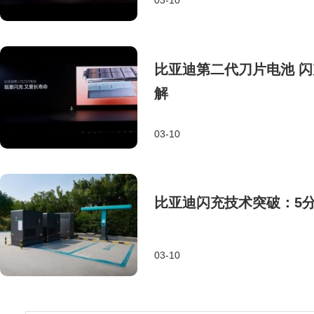
03-10
比亚迪第二代刀片电池 
解
03-10
比亚迪闪充技术突破：5
03-10