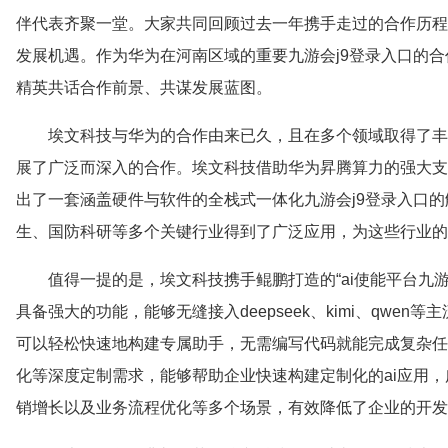
伴代表齐聚一堂。大家共同回顾过去一年携手走过的合作历程
发展机遇。作为华为在河南区域的重要九游会j9登录入口的
精英共话合作前景、共谋发展蓝图。
埃文科技与华为的合作由来已久，且在多个领域取得了丰
展了广泛而深入的合作。埃文科技借助华为昇腾算力的强大支
出了一套涵盖硬件与软件的全栈式一体化九游会j9登录入口
生、国防科研等多个关键行业得到了广泛应用，为这些行业的
值得一提的是，埃文科技携手鲲鹏打造的“ai使能平台九游
具备强大的功能，能够无缝接入deepseek、kimi、qwe
可以轻松快速地构建专属助手，无需编写代码就能完成复杂任
化等深度定制需求，能够帮助企业快速构建定制化的ai应用
销增长以及业务流程优化等多个场景，有效降低了企业的开发