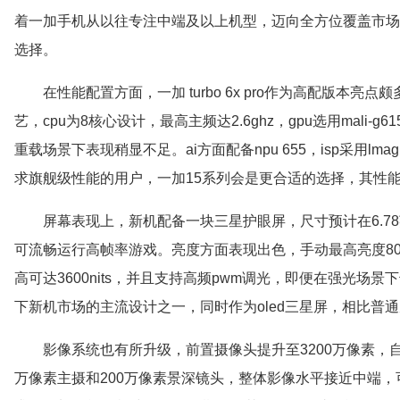
着一加手机从以往专注中端及以上机型，迈向全方位覆盖市场
选择。
在性能配置方面，一加 turbo 6x pro作为高配版本亮点颇
艺，cpu为8核心设计，最高主频达2.6ghz，gpu选用mali-
重载场景下表现稍显不足。ai方面配备npu 655，isp采用lm
求旗舰级性能的用户，一加15系列会是更合适的选择，其性
屏幕表现上，新机配备一块三星护眼屏，尺寸预计在6.78英
可流畅运行高帧率游戏。亮度方面表现出色，手动最高亮度800ni
高可达3600nits，并且支持高频pwm调光，即便在强光
下新机市场的主流设计之一，同时作为oled三星屏，相比普
影像系统也有所升级，前置摄像头提升至3200万像素，
万像素主摄和200万像素景深镜头，整体影像水平接近中端