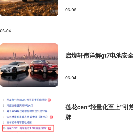
06-06
06-04
启境轩伟详解gt7电池安
06-04
莲花ceo“轻量化至上”
牌