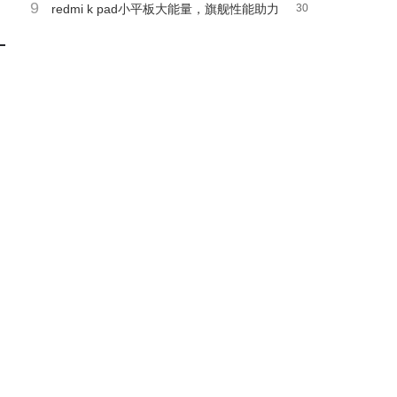
9
局反思与赞叹
redmi k pad小平板大能量，旗舰性能助力
30
重度游戏玩家畅游无阻