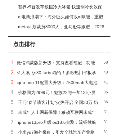
感派”的华丽转身
智界v9首发车载恒冷大冰箱 快速制冷长效保
冷解锁出行新体验
ai电商浪潮下：海外巨头如何以ai赋能，重塑
电商新生态？
meta计划裁员8000人，亚马逊等跟进，2026
年全球科技业裁员潮持续
点击排行
1
微信鸿蒙版新升级：支持查看笔记，功能
58
2
更完善了！
科大讯飞s30 turbo领衔！多款热门平板学
43
3
习机功能特色深度对比分析
iqoo neo 11配置大升级：7500mah大电池
41
4
2k直屏，2499元起游戏党福音
价格同为2999元！魅族22与一加13t小屏
36
5
旗舰对决，性能影像续航怎么选？
千问“春节请客计划”火热开启 全国30万 奶
36
6
茶店免费畅饮
未成年人上网新保障！移动互联网未成年
31
7
人模式：家长一键管控全应用
iphone13pro升级ios18.6实测：流畅续航
31
8
双提升，信号优化显著
小米yu7海外爆红，引发全球汽车产业格
31