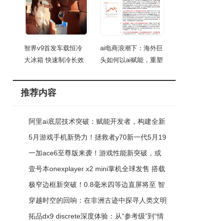
智界v9首发车载恒冷
ai电商浪潮下：海外巨
大冰箱 快速制冷长效
头如何以ai赋能，重塑
保
推荐内容
阿里ai底层技术突破：赋能开发者，构建全新
智能商业生态圈
5月游戏手机新势力！拯救者y70新一代5月19
日发布，性能配置亮点抢先看
一加ace6至尊版来袭！游戏性能新突破，或
成玩家新宠下周见
壹号本onexplayer x2 mini掌机全球发售 搭载
amd新平台可三形态切换
极窄边框新突破！0.8毫米四等边直屏将至 智
能手机视觉体验再升级
穿越时空的回响：在非洲古迹中探寻人类文明
的起源与璀璨传承
拓品dx9 discrete深度体验：从“参考级”到“情