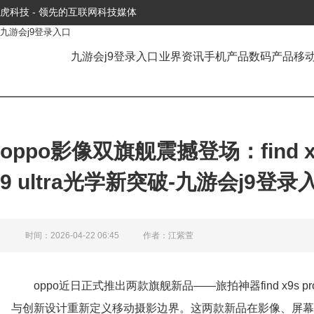
虎科技 - 领先的互联网科技媒体
九游会j9登录入口
九游会j9登录入口
业界资讯
手机产品
数码产品
移
oppo影像双旗舰震撼登场：find x9
9 ultra光学新突破-九游会j9登录
时间：2026-04-22 06:45
作者：江紫萱
oppo近日正式推出两款旗舰新品——旅拍神器find x9s pr
与创新设计重新定义移动摄影边界。这两款新品在影像、屏幕