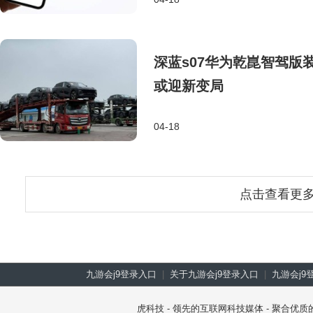
深蓝s07华为乾崑智驾版
或迎新变局
04-18
点击查看更
九游会j9登录入口
|
关于九游会j9登录入口
|
九游会j9
虎科技 - 领先的互联网科技媒体 - 聚合