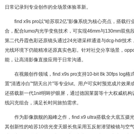
日常记录到专业创作的全场景体验革新。
find x9s pro以“哈苏双2亿”影像系统为核心亮点，
合，配合lumo内光学变焦技术，可实现46mm与130mm双焦
第二代丹霞色彩还原镜头通过24光谱采样通道与dcg-hdr
光线环境下仍能精准还原真实色彩。针对社交分享场景，opp
能，让高清影像直接应用于日常沟通。
在视频创作领域，find x9s pro支持10-bit 8k 30fp
置“清透冷白”“阴天出片”等专业lut。用户可实时预览成片效
还搭载新一代1nit明眸护眼屏，通过德国莱茵等十大权威机构认证
线闪充组合，满足长时间旅拍需求。
作为影像旗舰的巅峰之作，find x9 ultra搭载全大底五
其创新性的哈苏10倍光变天眼长焦采用五反射潜望棱镜与空