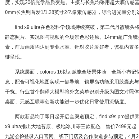
度，实现20倍光学品质变焦。主摄与长焦均采用超大底传感器——2
0mm长焦则首发1/1.28英寸2亿像素传感器，综合进光量分别
find x9 ultra在色彩科学领域持续突破，第二代丹
静态照片、实况图与视频的全场景色彩还原。14mm超广角镜头
素，前后画质均达到专业水准。针对胶片爱好者，该机内置多
键呈现。
系统层面，coloros 16以ai赋能全场景体验。全新
息，配合可视化地图实现一键导航。锁屏岛功能采用胶囊态与
干扰。行业首个翻译大模型将外文菜单识别升级为图文对照体
桌面、无感互联等创新功能进一步优化日常使用流畅度。
两款新品均于即日起开启全渠道预定，find x9s pro提
x9 ultra推出大地苔原、极地冰川等三款配色，售价7499元
九游会j9登录入口官网、线下门店及合作渠道参与预定，4月24日1