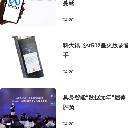
蔓延
04-20
科大讯飞sr502星火版
手
04-20
具身智能“数据元年”启
胜负
04-20