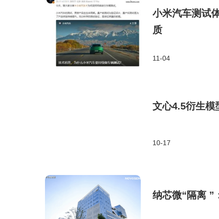
小米汽车测试
质
11-04
文心4.5衍生模型p
10-17
纳芯微“隔离 