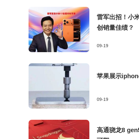
雷军出招！小米
创销量佳绩？
09-19
苹果展示ipho
09-19
高通骁龙8 g