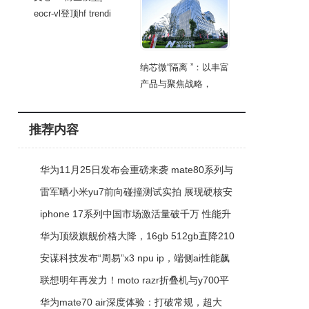
eocr-vl登顶hf trendi
纳芯微“隔离 ”：以丰富
产品与聚焦战略，
推荐内容
华为11月25日发布会重磅来袭 mate80系列与
mate x7折叠屏齐亮相
雷军晒小米yu7前向碰撞测试实拍 展现硬核安
全实力
iphone 17系列中国市场激活量破千万 性能升
级受消费者青睐
华为顶级旗舰价格大降，16gb 512gb直降210
0元，为新机腾位
安谋科技发布“周易”x3 npu ip，端侧ai性能飙
升助力多领域落地
联想明年再发力！moto razr折叠机与y700平
板将携骁龙8系新平台登场
华为mate70 air深度体验：打破常规，超大