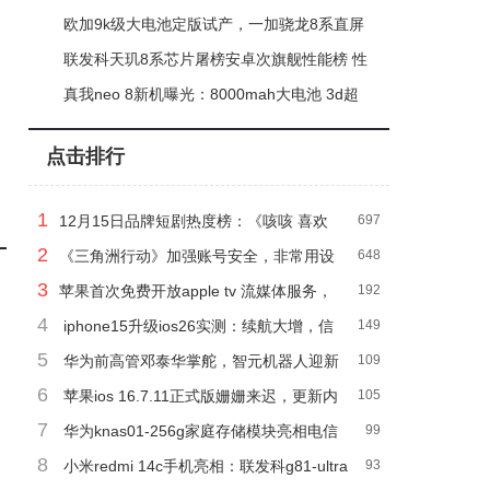
屏“air”的另类演绎
欧加9k级大电池定版试产，一加骁龙8系直屏
新机测试，中端机竞争升级
联发科天玑8系芯片屠榜安卓次旗舰性能榜 性
能能效双优成市场新宠
真我neo 8新机曝光：8000mah大电池 3d超
声波指纹，2000元档性价比新选择
点击排行
1
12月15日品牌短剧热度榜：《咳咳 喜欢
697
2
藏不住了》再夺冠
《三角洲行动》加强账号安全，非常用设
648
3
备登录需验证
苹果首次免费开放apple tv 流媒体服务，
192
4
三天畅享无限精彩
iphone15升级ios26实测：续航大增，信
149
5
号更强，值得一试吗？
华为前高管邓泰华掌舵，智元机器人迎新
109
6
掌门邓泰华
苹果ios 16.7.11正式版姗姗来迟，更新内
105
7
容即将揭晓！
华为knas01-256g家庭存储模块亮相电信
99
8
库，售价293元引关注
小米redmi 14c手机亮相：联发科g81-ultra
93