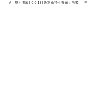
9
120hz屏，仅需499元起售！
华为鸿蒙5.0.0.135版本新特性曝光：自带
90
主题回归，实况窗支持音乐播控